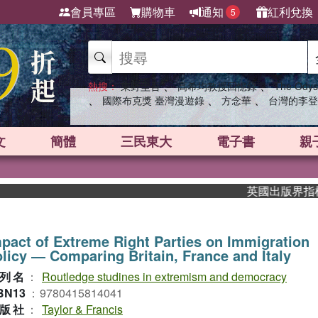
會員專區
購物車
通知
紅利兌換
5
、
、
熱搜：
東野圭吾
高希均教授回憶錄
The Odys
、
、
、
國際布克獎 臺灣漫遊錄
方念華
台灣的李登
文
簡體
三民東大
電子書
親
英國出版界指標大獎肯
pact of Extreme Right Parties on Immigration
licy ― Comparing Britain, France and Italy
列名
：
Routledge studines in extremism and democracy
BN13
：
9780415814041
版社
：
Taylor & Francis