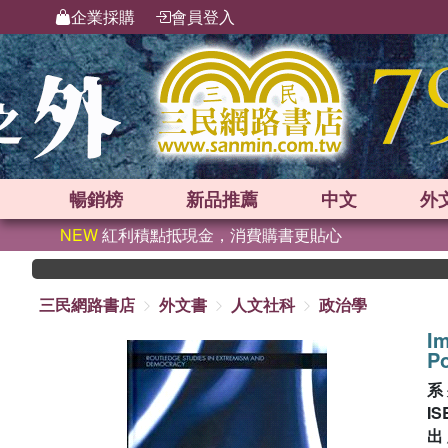
企業採購
會員登入
暢銷榜
新品
推薦
中文
外
NEW
紅利積點抵現金，消費購書更貼心
三民網路書店
外文書
人文社科
政治學
Im
Po
系
IS
出