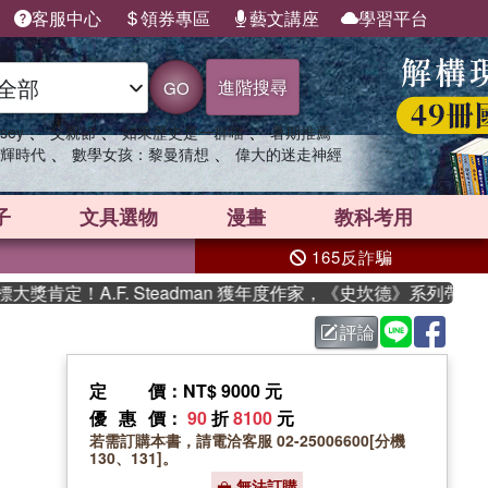
客服中心
領券專區
藝文講座
學習平台
進階搜尋
GO
、
、
、
sey
父親節
如果歷史是一群喵
暑期推薦
、
、
輝時代
數學女孩：黎曼猜想
偉大的迷走神經
子
文具選物
漫畫
教科考用
165反詐騙
定！A.F. Steadman 獲年度作家，《史坎德》系列帶你踏上
評論
定價
：NT$ 9000 元
優惠價
：
90
折
8100
元
若需訂購本書，請電洽客服 02-25006600[分機
130、131]。
無法訂購