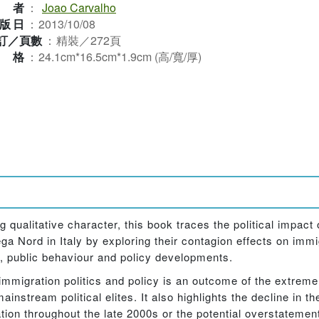
作者
：
Joao Carvalho
版日
：
2013/10/08
訂／頁數
：
精裝／272頁
規格
：
24.1cm*16.5cm*1.9cm (高/寬/厚)
ualitative character, this book traces the political impact o
ga Nord in Italy by exploring their contagion effects on immig
on, public behaviour and policy developments.
mmigration politics and policy is an outcome of the extreme r
instream political elites. It also highlights the decline in th
ation throughout the late 2000s or the potential overstatement