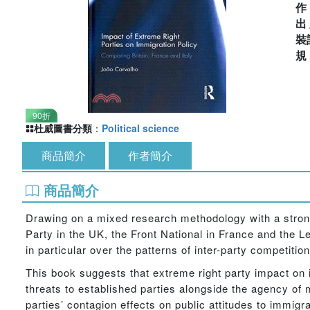
出
裝
90折
杜威圖書分類
：
Political science
商品簡介
作者簡介
商品簡介
Drawing on a mixed research methodology with a strong q
Party in the UK, the Front National in France and the Le
in particular over the patterns of inter-party competiti
This book suggests that extreme right party impact on i
threats to established parties alongside the agency of ma
parties’ contagion effects on public attitudes to immigr