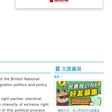
主題書展
更多
f the British National
ration politics and policy
ight parties’ electoral
e intensity of extreme right
 of this political process
優惠方式：
加入即送50元購書金