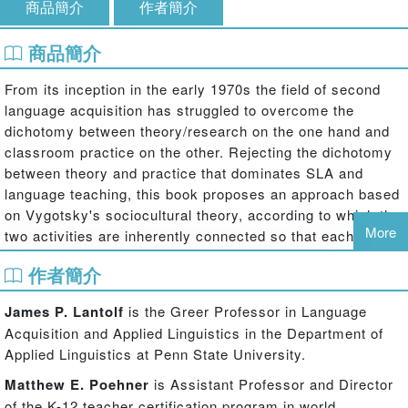
商品簡介
作者簡介
商品簡介
From its inception in the early 1970s the field of second
language acquisition has struggled to overcome the
dichotomy between theory/research on the one hand and
classroom practice on the other. Rejecting the dichotomy
between theory and practice that dominates SLA and
language teaching, this book proposes an approach based
on Vygotsky's sociocultural theory, according to which the
More
two activities are inherently connected so that each is
necessarily rooted in the other. From the perspective of
作者簡介
language education, this is what is meant by the
‘pedagogical imperative.'
James P. Lantolf
is the Greer Professor in Language
Acquisition and Applied Linguistics in the Department of
Features:
Applied Linguistics at Penn State University.
Elaborates a completely new approach to dealing with the
Matthew E. Poehner
is Assistant Professor and Director
relationship between theory and practice—an approach grounded in
of the K-12 teacher certification program in world