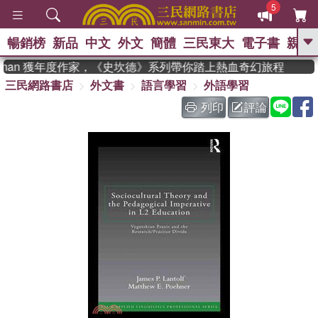
5
暢銷榜
新品
中文
外文
簡體
三民東大
電子書
親子
GO
adman 獲年度作家，《史坎德》系列帶你踏上熱血奇幻旅程
三民網路書店
外文書
語言學習
外語學習
、
、
熱搜：
東野圭吾
The Odyssey
、
、
父親節
如果歷史是一群喵
暑期
列印
評論
、
、
推薦
國際布克獎 臺灣漫遊錄
方
、
、
念華
台灣的李登輝時代
數學女
、
孩：黎曼猜想
偉大的迷走神經