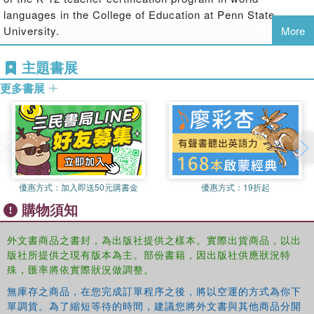
praxis
languages in the College of Education at Penn State
University.
More
Presents an analysis of empirical research illustrating praxis-based
principles in real language classrooms rather than controlled
主題書展
experimental settings
更多書展
Brings together cognitive linguistics and sociocultural theory - the
former provides the theoretical knowledge of language required of
praxis and the latter furnishes the theoretical principles of learning
and development also called for in a praxis approach.
Offers recommendations for redesigning teacher education
優惠方式：
加入即送50元購書金
優惠方式：
19折起
programs
購物須知
外文書商品之書封，為出版社提供之樣本。實際出貨商品，以出
版社所提供之現有版本為主。部份書籍，因出版社供應狀況特
殊，匯率將依實際狀況做調整。
無庫存之商品，在您完成訂單程序之後，將以空運的方式為你下
單調貨。為了縮短等待的時間，建議您將外文書與其他商品分開