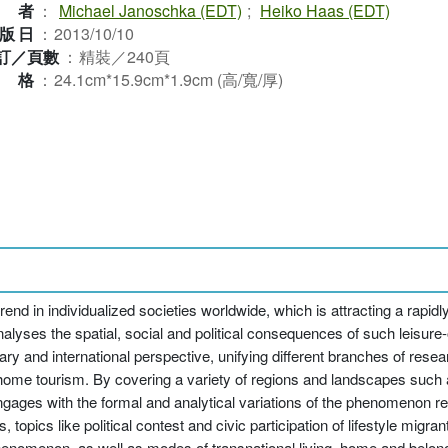
作者
：
Michael Janoschka (EDT)
;
Heiko Haas (EDT)
版日
：
2013/10/10
訂／頁數
：
精裝／240頁
規格
：
24.1cm*15.9cm*1.9cm (高/寬/厚)
end in individualized societies worldwide, which is attracting a rapidl
nalyses the spatial, social and political consequences of such leisure-
ry and international perspective, unifying different branches of resear
 home tourism. By covering a variety of regions and landscapes such
gages with the formal and analytical variations of the phenomenon res
 topics like political contest and civic participation of lifestyle migran
henomenon, as well as modes of transnational living, home and belong