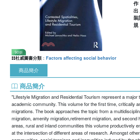
出
裝
90折
杜威圖書分類
：
Factors affecting social behavior
商品簡介
商品簡介
"Lifestyle Migration and Residential Tourism represent a major tr
academic community. This volume for the first time, critically a
migrations. The book approaches the topic from a multidisciplina
migration, amenity migration,retirement migration, and second
areas, rural and inland communities this volume productively en
at the intersection of different areas of research. Amongst others,
communities, social tensions and inequalities induced by the p