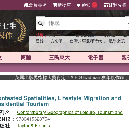
會員專區
購物車
通知
紅利兌換
5
、
、
、
熱搜：
東野圭吾
The Odyssey
父親節
如
、
、
、
遊錄
方念華
台灣的李登輝時代
數學女孩：
文
簡體
三民東大
電子書
親
英國出版界指標大獎肯定！A.F. Steadman 獲年度作家，
ntested Spatialities, Lifestyle Migration and
sidential Tourism
列名
：
Contemporary Geographies of Leisure, Tourism and
BN13
：
9780415628754
版社
：
Taylor & Francis