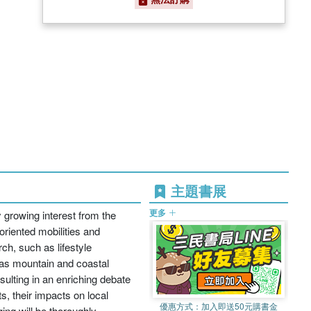
主題書展
更多
y growing interest from the
oriented mobilities and
ch, such as lifestyle
 as mountain and coastal
ulting in an enriching debate
ts, their impacts on local
優惠方式：
加入即送50元購書金
ing will be thoroughly