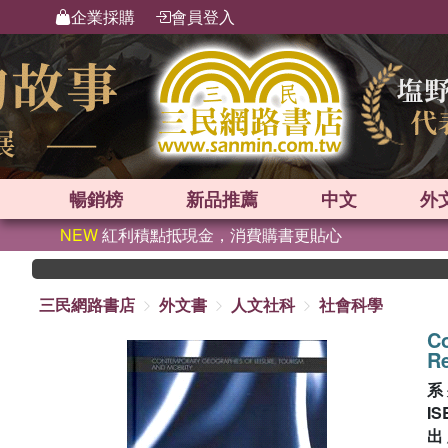
企業採購
會員登入
暢銷榜
新品
推薦
中文
外
NEW
紅利積點抵現金，消費購書更貼心
三民網路書店
外文書
人文社科
社會科學
Co
Re
系
IS
出