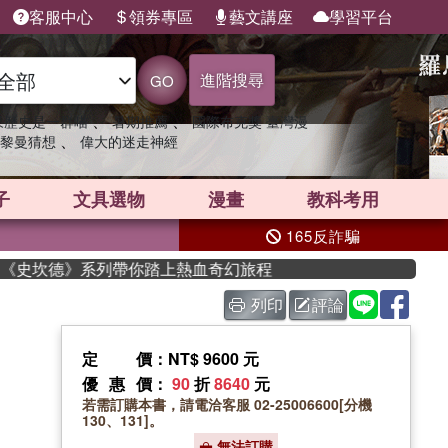
客服中心
領券專區
藝文講座
學習平台
進階搜尋
GO
、
、
果歷史是一群喵
暑期推薦
國際布克獎 臺灣漫
、
黎曼猜想
偉大的迷走神經
子
文具選物
漫畫
教科考用
165反詐騙
《史坎德》系列帶你踏上熱血奇幻旅程
列印
評論
定價
：NT$ 9600 元
優惠價
：
90
折
8640
元
若需訂購本書，請電洽客服 02-25006600[分機
130、131]。
無法訂購