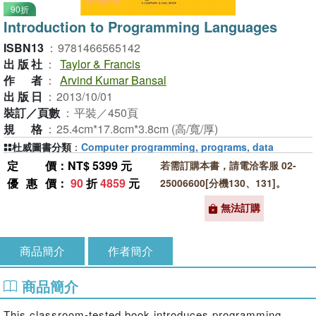
90折
Introduction to Programming Languages
ISBN13
：
9781466565142
出版社
：
Taylor & Francis
作者
：
Arvind Kumar Bansal
出版日
：
2013/10/01
裝訂／頁數
：
平裝／450頁
規格
：
25.4cm*17.8cm*3.8cm (高/寬/厚)
杜威圖書分類
：
Computer programming, programs, data
定價
：NT$ 5399 元
若需訂購本書，請電洽客服 02-
優惠價
：
90
折
4859
元
25006600[分機130、131]。
無法訂購
商品簡介
作者簡介
商品簡介
This classroom-tested book introduces programming