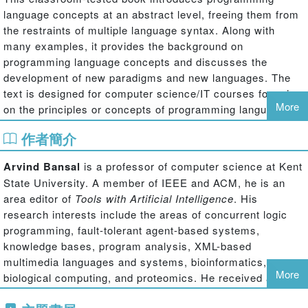
language concepts at an abstract level, freeing them from
the restraints of multiple language syntax. Along with
many examples, it provides the background on
programming language concepts and discusses the
development of new paradigms and new languages. The
text is designed for computer science/IT courses focusing
More
on the principles or concepts of programming languages.
A solutions manual and PowerPoint slides are available
作者簡介
with qualifying course adoption.
Arvind Bansal
is a professor of computer science at Kent
State University. A member of IEEE and ACM, he is an
area editor of
Tools with Artificial Intelligence
. His
research interests include the areas of concurrent logic
programming, fault-tolerant agent-based systems,
knowledge bases, program analysis, XML-based
multimedia languages and systems, bioinformatics,
More
biological computing, and proteomics. He received a PhD
in computer science from Case Western Reserve