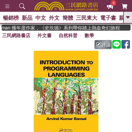
5
暢銷榜
新品
中文
外文
簡體
三民東大
電子書
親子
GO
adman 獲年度作家，《史坎德》系列帶你踏上熱血奇幻旅程
三民網路書店
外文書
自然科普
數學
、
熱搜：
東野圭吾
高希均教授回憶錄
、
、
、
The Odyssey
父親節
如果歷
評論
、
、
史是一群喵
暑期推薦
國際布克
、
、
獎 臺灣漫遊錄
方念華
台灣的李
、
、
登輝時代
數學女孩：黎曼猜想
偉大的迷走神經