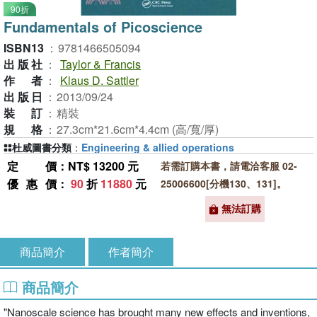
90折
Fundamentals of Picoscience
ISBN13
：
9781466505094
出版社
：
Taylor & Francis
作者
：
Klaus D. Sattler
出版日
：
2013/09/24
裝訂
：
精裝
規格
：
27.3cm*21.6cm*4.4cm (高/寬/厚)
杜威圖書分類
：
Engineering & allied operations
定價
：NT$ 13200 元
若需訂購本書，請電洽客服 02-
優惠價
：
90
折
11880
元
25006600[分機130、131]。
無法訂購
商品簡介
作者簡介
商品簡介
"Nanoscale science has brought many new effects and inventions,