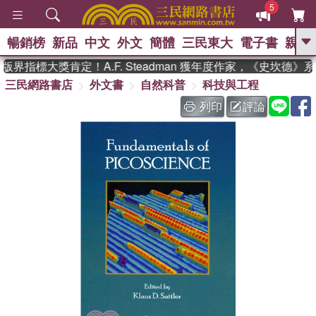
5
暢銷榜
新品
中文
外文
簡體
三民東大
電子書
親子
GO
界指標大獎肯定！A.F. Steadman 獲年度作家，《史坎德》
三民網路書店
外文書
自然科普
科技與工程
、
、
熱搜：
東野圭吾
The Odyssey
、
、
父親節
如果歷史是一群喵
暑期
列印
評論
、
、
推薦
國際布克獎 臺灣漫遊錄
方
、
、
念華
台灣的李登輝時代
數學女
、
孩：黎曼猜想
偉大的迷走神經