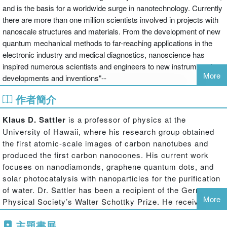
and is the basis for a worldwide surge in nanotechnology. Currently
there are more than one million scientists involved in projects with
nanoscale structures and materials. From the development of new
quantum mechanical methods to far-reaching applications in the
electronic industry and medical diagnostics, nanoscience has
inspired numerous scientists and engineers to new instrumental
More
developments and inventions"--
作者簡介
Klaus D. Sattler
is a professor of physics at the
University of Hawaii, where his research group obtained
the first atomic-scale images of carbon nanotubes and
produced the first carbon nanocones. His current work
focuses on nanodiamonds, graphene quantum dots, and
solar photocatalysis with nanoparticles for the purification
of water. Dr. Sattler has been a recipient of the German
More
Physical Society’s Walter Schottky Prize. He received a
PhD from the Swiss Federal Institute of Technology
主題書展
(ETH).