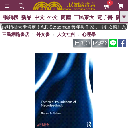
5
暢銷榜
新品
中文
外文
簡體
三民東大
電子書
親子
GO
界指標大獎肯定！A.F. Steadman 獲年度作家，《史坎德》
三民網路書店
外文書
人文社科
心理學
、
、
熱搜：
東野圭吾
The Odyssey
、
、
父親節
如果歷史是一群喵
暑期
列印
評論
、
、
推薦
國際布克獎 臺灣漫遊錄
方
、
、
念華
台灣的李登輝時代
數學女
、
孩：黎曼猜想
偉大的迷走神經