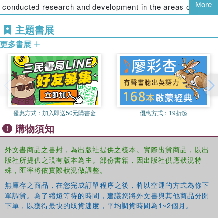
More
conducted research and development in the areas of brain
evoked potentials, silicon integrated circuits, EEG brain
主題書展
mapping for epilepsy, quantitative EEG (QEEG), and
neurofeedback. He has collaborated in the field of EEG
更多書展
with universities including the University of Illinois,
Memphis State University, and Brown University. He is a
past president of the International Society for
Neurofeedback and Research (ISNR), and a past
president of the EEG division of the Association for
Applied Psychophysiology and Biofeedback (AAPB).
優惠方式：
加入即送50元購書金
優惠方式：
19折起
購物須知
外文書商品之書封，為出版社提供之樣本。實際出貨商品，以出
版社所提供之現有版本為主。部份書籍，因出版社供應狀況特
殊，匯率將依實際狀況做調整。
無庫存之商品，在您完成訂單程序之後，將以空運的方式為你下
單調貨。為了縮短等待的時間，建議您將外文書與其他商品分開
下單，以獲得最快的取貨速度，平均調貨時間為1~2個月。