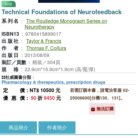
90折
Technical Foundations of Neurofeedback
系列名
：
The Routledge Monograph Series on
Neurotherapy
ISBN13
：
9780415899017
出版社
：
Taylor & Francis
作者
：
Thomas F. Collura
出版日
：
2013/08/09
裝訂／頁數
：
精裝／304頁
規格
：
22.9cm*15.9cm*1.9cm (高/寬/厚)
杜威圖書分類
：
Pharmacology & therapeutics, prescription drugs
定價
：NT$ 10500 元
若需訂購本書，請電洽客服 02-
優惠價
：
90
折
9450
元
25006600[分機130、131]。
無法訂購
商品簡介
作者簡介