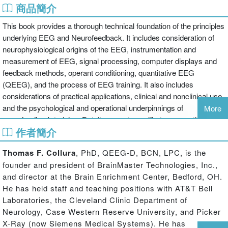
商品簡介
This book provides a thorough technical foundation of the principles
underlying EEG and Neurofeedback. It includes consideration of
neurophysiological origins of the EEG, instrumentation and
measurement of EEG, signal processing, computer displays and
feedback methods, operant conditioning, quantitative EEG
(QEEG), and the process of EEG training. It also includes
considerations of practical applications, clinical and nonclinical use,
and the psychological and operational underpinnings of
More
neurofeedback training. Details are not specific to any particular
作者簡介
equipment or but underlie all approaches to EEG measurement and
training for neurofeedback. Application areas and current
Thomas F. Collura
, PhD, QEEG-D, BCN, LPC, is the
developments are presented with a view toward explicating the
founder and president of BrainMaster Technologies, Inc.,
technical factors underlying their implementation and use.
and director at the Brain Enrichment Center, Bedford, OH.
Technical and mathematical details are provided in appendices, for
He has held staff and teaching positions with AT&T Bell
those desiring a more detailed formal background.
Laboratories, the Cleveland Clinic Department of
Neurology, Case Western Reserve University, and Picker
X-Ray (now Siemens Medical Systems). He has