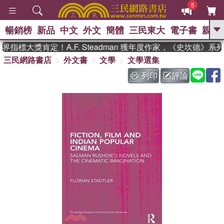
5
暢銷榜
新品
中文
外文
簡體
三民東大
電子書
親子
GO
指標大獎肯定！A.F. Steadman 獲年度作家，《史坎德》系
三民網路書店
外文書
文學
文學選集
、
熱搜：
東野圭吾
高希均教授回憶錄
、
、
、
The Odyssey
父親節
如果歷
列印
評論
、
、
史是一群喵
暑期推薦
國際布克
、
、
獎 臺灣漫遊錄
方念華
台灣的李
、
、
登輝時代
數學女孩：黎曼猜想
偉大的迷走神經