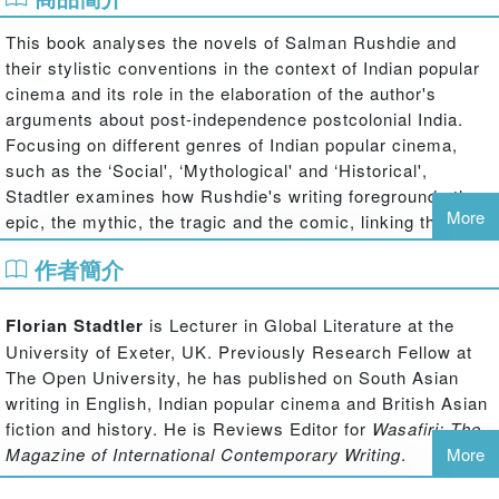
This book analyses the novels of Salman Rushdie and
their stylistic conventions in the context of Indian popular
cinema and its role in the elaboration of the author's
arguments about post-independence postcolonial India.
Focusing on different genres of Indian popular cinema,
such as the ‘Social', ‘Mythological' and ‘Historical',
Stadtler examines how Rushdie's writing foregrounds the
More
epic, the mythic, the tragic and the comic, linking them in
storylines narrated in cinematic parameters. The book
作者簡介
shows that Indian popular cinema's syncretism becomes
an aesthetic marker in Rushdie's fiction that allows him to
elaborate on the multiplicity of Indian identity, both on the
Florian Stadtler
is Lecturer in Global Literature at the
subcontinent and abroad, and illustrates how Rushdie
University of Exeter, UK. Previously Research Fellow at
uses Indian popular cinema in his narratives to express an
The Open University, he has published on South Asian
aesthetics of hybridity and a particular conceptualization
writing in English, Indian popular cinema and British Asian
of culture with which ‘India' has become identified in a
fiction and history. He is Reviews Editor for
Wasafiri: The
global context. Also highlighted are Rushdie's uses of
Magazine of International Contemporary Writing
.
More
cinema to inflect his reading of India as a pluralist nation