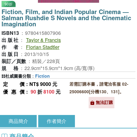
90折
Fiction, Film, and Indian Popular Cinema ―
Salman Rushdie S Novels and the Cinematic
Imagination
ISBN13
：
9780415807906
出版社
：
Taylor & Francis
作者
：
Florian Stadtler
出版日
：
2013/10/15
裝訂／頁數
：
精裝／228頁
規格
：
22.9cm*15.9cm*1.9cm (高/寬/厚)
杜威圖書分類
：
Fiction
定價
：NT$ 9000 元
若需訂購本書，請電洽客服 02-
優惠價
：
90
折
8100
元
25006600[分機130、131]。
無法訂購
商品簡介
作者簡介
商品簡介