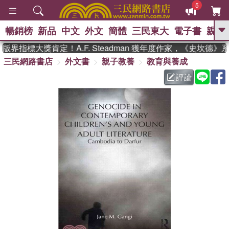
5
暢銷榜
新品
中文
外文
簡體
三民東大
電子書
親子
GO
界指標大獎肯定！A.F. Steadman 獲年度作家，《史坎德》
三民網路書店
外文書
親子教養
教育與養成
、
熱搜：
東野圭吾
高希均教授回憶錄
、
、
、
The Odyssey
父親節
如果歷
評論
、
、
史是一群喵
暑期推薦
國際布克
、
、
獎 臺灣漫遊錄
方念華
台灣的李
、
、
登輝時代
數學女孩：黎曼猜想
偉大的迷走神經