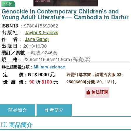
90折
Genocide in Contemporary Children's and
Young Adult Literature ― Cambodia to Darfur
ISBN13
：
9780415699082
出版社
：
Taylor & Francis
作者
：
Jane Gangi
出版日
：
2013/10/30
裝訂／頁數
：
精裝／246頁
規格
：
22.9cm*15.9cm*1.9cm (高/寬/厚)
杜威圖書分類
：
Military science
定價
：NT$ 9000 元
若需訂購本書，請電洽客服 02-
優惠價
：
90
折
8100
元
25006600[分機130、131]。
無法訂購
商品簡介
作者簡介
商品簡介