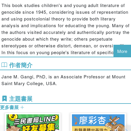
This book studies children's and young adult literature of
genocide since 1945, considering issues of representation
and using postcolonial theory to provide both literary
analysis and implications for educating the young. Many of
the authors visited accurately and authentically portray the
genocide about which they write; others perpetuate
stereotypes or otherwise distort, demean, or oversimplify.
More
In this focus on young people's literature of specific
genocides, Gangi profiles and critiques works on the
作者簡介
Cambodian genocide (1975-1979); the Iraqi Kurds (1988);
the Mayans of Guatemala (1981-1983); Bosnia, Kosovo,
Jane M. Gangi, PhD, is an Associate Professor at Mount
and Srebrenica (1990s); Rwanda (1994); and Darfur
Saint Mary College, USA.
(2003-present). In addition to critical analysis, each
chapter also provides historical background based on the
主題書展
work of prominent genocide scholars. Gangi analyses the
ways contemporary children, typically ages ten and up,
更多書展
are engaged in the study of genocide, and address the
ways in which child survivors who have witnessed
genocide are helped by literature that mirrors their