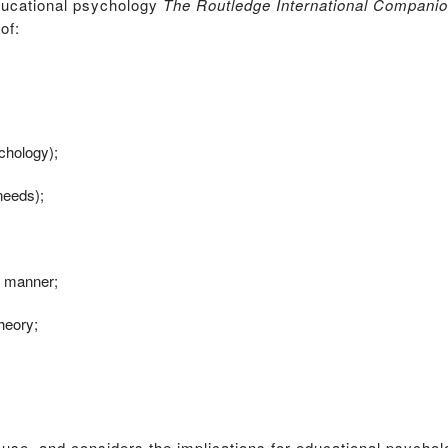
ducational psychology
The Routledge International Companio
of:
chology);
needs);
e manner;
heory;
use, and considers the implications for educational psycholo