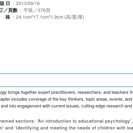
版日
：
2013/09/16
訂／頁數
：
平裝／376頁
規格
：
24.1cm*17.1cm*1.9cm (高/寬/厚)
logy
brings together expert practitioners, researchers, and teachers f
chapter includes coverage of the key thinkers, topic areas, events, an
 and into engagement with current issues, cutting-edge research and fu
themed sections: ‘An introduction to educational psychology'
 and ‘Identifying and meeting the needs of children with learn