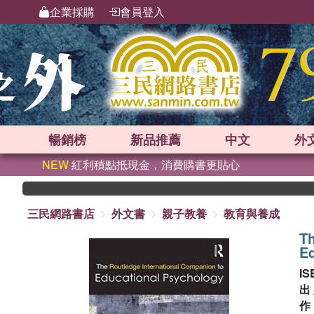
企業採購
會員登入
暢銷榜
新品
推薦
中文
外
NEW
紅利積點抵現金，消費購書更貼心
三民網路書店
外文書
親子教養
教育與養成
Th
Ed
IS
出