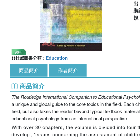
出
裝
90折
杜威圖書分類
：
Education
商品簡介
作者簡介
商品簡介
The Routledge International Companion to Educational Psycho
a unique and global guide to the core topics in the field. Each 
field, but also takes the reader beyond typical textbook material
educational psychology from an international perspective.
With over 30 chapters, the volume is divided into four 
develop', ‘Issues concerning the assessment of children'