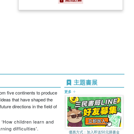
主題書展
更多
rom five continents to produce
d ideas that have shaped the
ture directions in the field of
, ‘How children learn and
ing difficulties'.
優惠方式：
加入即送50元購書金