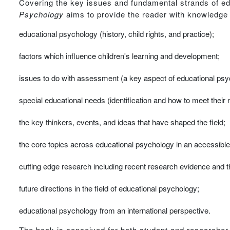
Covering the key issues and fundamental strands of e
Psychology
aims to provide the reader with knowledge 
educational psychology (history, child rights, and practice);
factors which influence children's learning and development;
issues to do with assessment (a key aspect of educational psy
special educational needs (identification and how to meet their 
the key thinkers, events, and ideas that have shaped the field;
the core topics across educational psychology in an accessibl
cutting edge research including recent research evidence and t
future directions in the field of educational psychology;
educational psychology from an international perspective.
The book is conceived for both student and researcher 