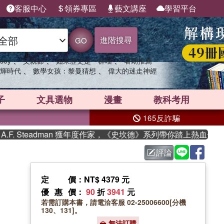
客服中心
領券專區
藝文講座
學習平台
進階搜尋
GO
、
、
、
sey
父親節
如果歷史是一群喵
暑期推薦
、
、
輝時代
數學女孩：黎曼猜想
偉大的迷走神經
子
文具選物
漫畫
教科考用
165反詐騙
Steadman 獲年度作家，《史坎德》系列帶你踏上熱血奇幻旅程
評論
定價
：NT$ 4379 元
優惠價
：
90
折
3941
元
若需訂購本書，請電洽客服 02-25006600[分機
130、131]。
無法訂購