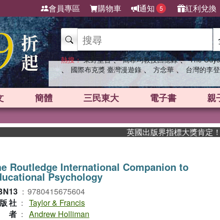
會員專區
購物車
通知
紅利兌換
5
、
、
熱搜：
東野圭吾
高希均教授回憶錄
The Odys
、
、
、
國際布克獎 臺灣漫遊錄
方念華
台灣的李登
文
簡體
三民東大
電子書
親
英國出版界指標大獎肯定！A.F. 
e Routledge International Companion to
ucational Psychology
BN13
：
9780415675604
版社
：
Taylor & Francis
作者
：
Andrew Holliman