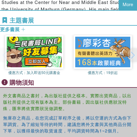
Studies at the Center for Near and Middle East Studies at
More
students and scholars of Middle Eastern History, Iranian History
the University of Marburg (Germany). His main fields of
and Iranian Culture"--
interest are Qajar history, vaqf studies, and modern
主題書展
Persian literature.
更多書展
優惠方式：
加入即送50元購書金
優惠方式：
19折起
購物須知
外文書商品之書封，為出版社提供之樣本。實際出貨商品，以出
版社所提供之現有版本為主。部份書籍，因出版社供應狀況特
殊，匯率將依實際狀況做調整。
無庫存之商品，在您完成訂單程序之後，將以空運的方式為你下
單調貨。為了縮短等待的時間，建議您將外文書與其他商品分開
下單，以獲得最快的取貨速度，平均調貨時間為1~2個月。