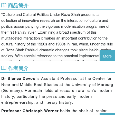
商品簡介
"Culture and Cultural Politics Under Reza Shah presents a
collection of innovative research on the interaction of culture and
politics accompanying the vigorous modernization programme of
the first Pahlavi ruler. Examining a broad spectrum of this
multifaceted interaction it makes an important contribution to the
cultural history of the 1920s and 1930s in Iran, when, under the rule
of Reza Shah Pahlavi, dramatic changes took place inside Iranian
society. With special reference to the practical implementation of
More
specific reform endeavours, the various contributions critically
作者簡介
analyze different facets of the relationship between cultural politics,
individual reformers and the everyday life of modernist Iranians.
Dr Bianca Devos
is Assistant Professor at the Center for
Interpreting culture in its broadest sense, this book brings together
Near and Middle East Studies at the University of Marburg
contributions from different disciplines such as literary history,
(Germany). Her main fields of research are Iran’s modern
social history, ethnomusicology, art history, and Middle Eastern
history, particularly the press and early modern
politics. In this way, it combines for the first time the cultural history
entrepreneurship, and literary history.
of Iran's modernity with the politics of the Reza Shah period.
Challenging a limited understanding of authoritarian rule under Reza
Professor Christoph Werner
holds the chair of Iranian
Shah, this book is a useful contribution to existing literature for