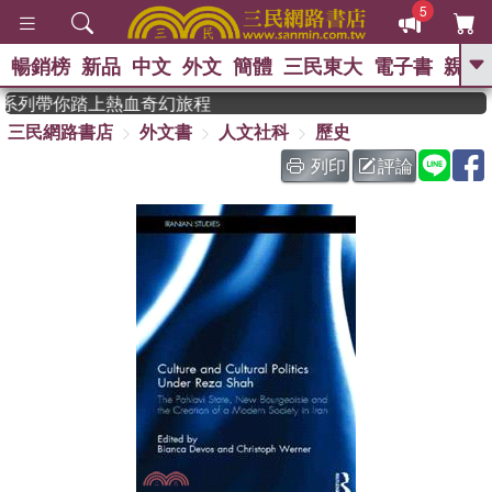
5
暢銷榜
新品
中文
外文
簡體
三民東大
電子書
親子
GO
》系列帶你踏上熱血奇幻旅程
三民網路書店
外文書
人文社科
歷史
、
熱搜：
東野圭吾
高希均教授回憶錄
、
、
、
The Odyssey
父親節
如果歷
列印
評論
、
、
史是一群喵
暑期推薦
國際布克
、
、
獎 臺灣漫遊錄
方念華
台灣的李
、
、
登輝時代
數學女孩：黎曼猜想
偉大的迷走神經