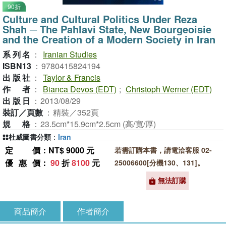
90折
Culture and Cultural Politics Under Reza
Shah ─ The Pahlavi State, New Bourgeoisie
and the Creation of a Modern Society in Iran
系列名
：
Iranian Studies
ISBN13
：
9780415824194
出版社
：
Taylor & Francis
作者
：
Bianca Devos (EDT)
;
Christoph Werner (EDT)
出版日
：
2013/08/29
裝訂／頁數
：
精裝／352頁
規格
：
23.5cm*15.9cm*2.5cm (高/寬/厚)
杜威圖書分類
：
Iran
定價
：NT$ 9000 元
若需訂購本書，請電洽客服 02-
優惠價
：
90
折
8100
元
25006600[分機130、131]。
無法訂購
商品簡介
作者簡介