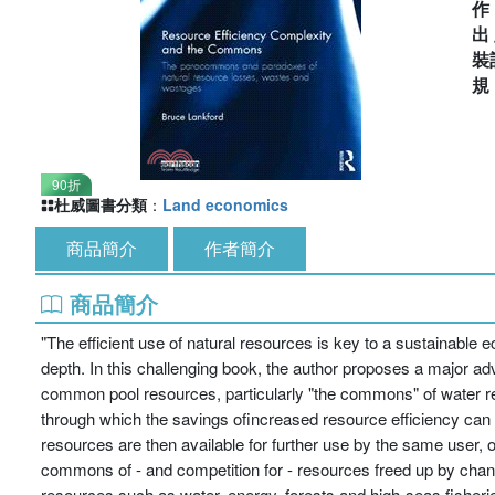
出
裝
90折
杜威圖書分類
：
Land economics
商品簡介
作者簡介
商品簡介
"The efficient use of natural resources is key to a sustainable 
depth. In this challenging book, the author proposes a major ad
common pool resources, particularly "the commons" of water re
through which the savings ofincreased resource efficiency ca
resources are then available for further use by the same user
commons of - and competition for - resources freed up by chang
resources such as water, energy, forests and high-seas fisherie