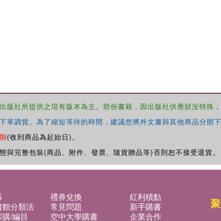
出版社所提供之現有版本為主。部份書籍，因出版社供應狀況特殊
下單調貨。為了縮短等待的時間，建議您將外文書與其他商品分開下
期
(收到商品為起始日)。
態與完整包裝(商品、附件、發票、隨貨贈品等)否則恕不接受退貨。
募
禮券兌換
紅利積點
聚
書館分類法
常見問題
新手購書
購/編目
空中大學購書
企業合作