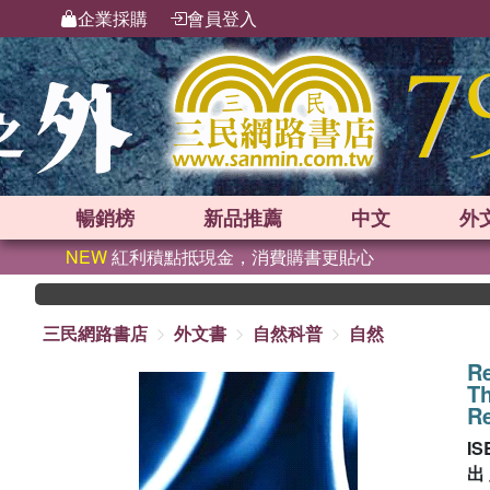
企業採購
會員登入
暢銷榜
新品
推薦
中文
外
NEW
紅利積點抵現金，消費購書更貼心
三民網路書店
外文書
自然科普
自然
R
T
R
IS
出