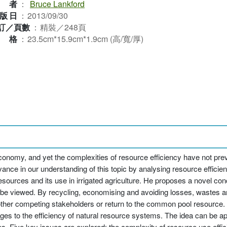
作者
：
Bruce Lankford
版日
：
2013/09/30
訂／頁數
：
精裝／248頁
規格
：
23.5cm*15.9cm*1.9cm (高/寬/厚)
economy, and yet the complexities of resource efficiency have not pre
vance in our understanding of this topic by analysing resource efficie
sources and its use in irrigated agriculture. He proposes a novel co
n be viewed. By recycling, economising and avoiding losses, wastes 
, other competing stakeholders or return to the common pool resourc
es to the efficiency of natural resource systems. The idea can be app
s. Five key issues are explored: the complexity of resource use effici