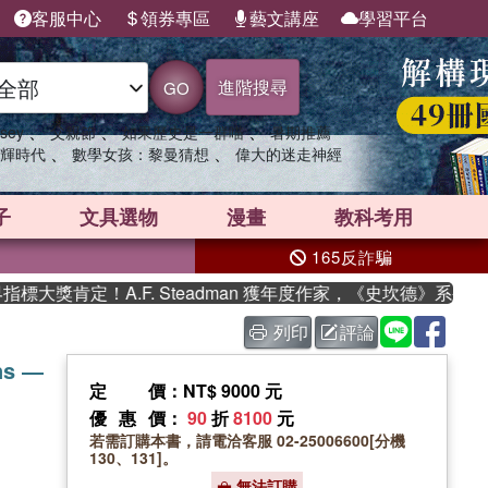
客服中心
領券專區
藝文講座
學習平台
進階搜尋
GO
、
、
、
sey
父親節
如果歷史是一群喵
暑期推薦
、
、
輝時代
數學女孩：黎曼猜想
偉大的迷走神經
子
文具選物
漫畫
教科考用
165反詐騙
獎肯定！A.F. Steadman 獲年度作家，《史坎德》系列帶你
列印
評論
ns ―
定價
：NT$ 9000 元
優惠價
：
90
折
8100
元
若需訂購本書，請電洽客服 02-25006600[分機
130、131]。
無法訂購