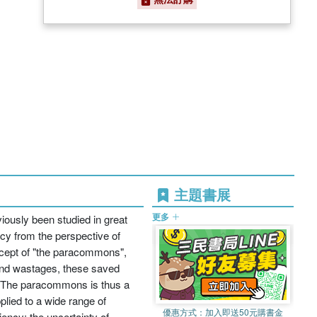
主題書展
更多
viously been studied in great
ncy from the perspective of
ncept of "the paracommons",
and wastages, these saved
e. The paracommons is thus a
lied to a wide range of
優惠方式：
加入即送50元購書金
ency; the uncertainty of