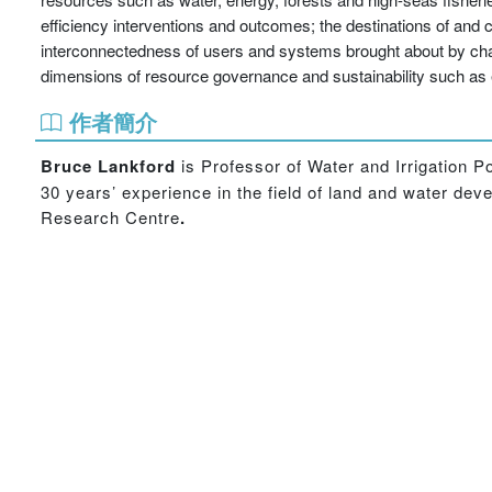
efficiency interventions and outcomes; the destinations of and 
interconnectedness of users and systems brought about by chan
dimensions of resource governance and sustainability such as e
作者簡介
Bruce Lankford
is Professor of Water and Irrigation P
30 years’ experience in the field of land and water de
Research Centre
.