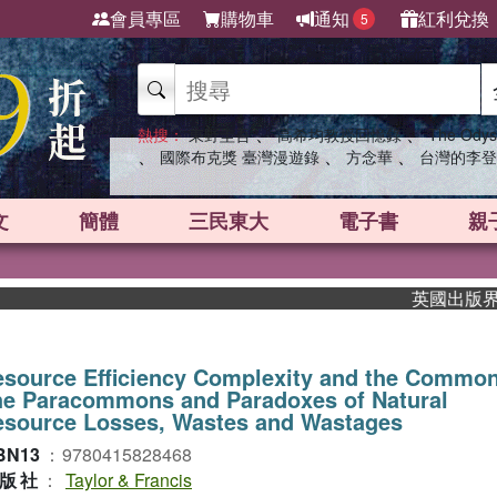
會員專區
購物車
通知
紅利兌換
5
、
、
熱搜：
東野圭吾
高希均教授回憶錄
The Odys
、
、
、
國際布克獎 臺灣漫遊錄
方念華
台灣的李登
文
簡體
三民東大
電子書
親
英國出版界指標大
esource Efficiency Complexity and the Commo
he Paracommons and Paradoxes of Natural
esource Losses, Wastes and Wastages
BN13
：
9780415828468
版社
：
Taylor & Francis