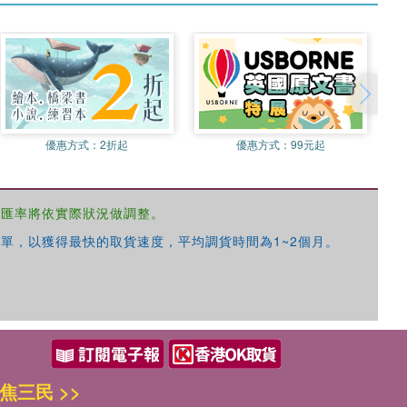
優惠方式：
2折起
優惠方式：
99元起
，匯率將依實際狀況做調整。
單，以獲得最快的取貨速度，平均調貨時間為1~2個月。
焦三民 >>