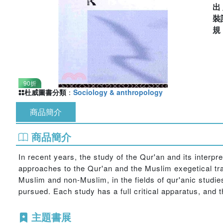
出
裝
90折
杜威圖書分類
：
Sociology & anthropology
商品簡介
商品簡介
In recent years, the study of the Qur'an and its interpre
approaches to the Qur'an and the Muslim exegetical trad
Muslim and non-Muslim, in the fields of qur'anic studi
pursued. Each study has a full critical apparatus, and t
主題書展