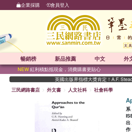
企業採購
會員登入
暢銷榜
新品
推薦
中文
外
NEW
紅利積點抵現金，消費購書更貼心
英國出版界指標大獎肯定！A.F. Stea
三民網路書店
外文書
人文社科
社會科學
Ap
系
IS
出