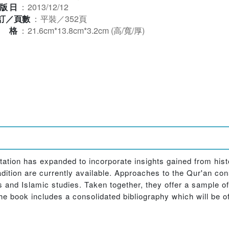
版日
：
2013/12/12
訂／頁數
：
平裝／352頁
規格
：
21.6cm*13.8cm*3.2cm (高/寬/厚)
tation has expanded to incorporate insights gained from histori
ition are currently available. Approaches to the Qur'an cons
es and Islamic studies. Taken together, they offer a sample 
he book includes a consolidated bibliography which will be of