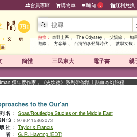
會員專區
購物車
通知
紅利兌換
5
、
、
、
熱搜：
東野圭吾
The Odyssey
父親節
如
、
、
、
遊錄
方念華
台灣的李登輝時代
數學女孩：
文
簡體
三民東大
電子書
親
dman 獲年度作家，《史坎德》系列帶你踏上熱血奇幻旅程
proaches to the Qur'an
列名
：
Soas/Routledge Studies on the Middle East
BN13
：
9780415862073
版社
：
Taylor & Francis
作者
：
G. R. Hawting (EDT)