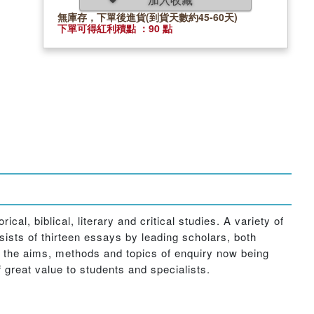
無庫存，下單後進貨(到貨天數約45-60天)
下單可得紅利積點 ：90 點
cal, biblical, literary and critical studies. A variety of
ists of thirteen essays by leading scholars, both
of the aims, methods and topics of enquiry now being
 great value to students and specialists.