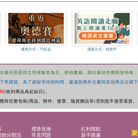
優惠方式：
75折起
優惠方式：
熱賣中
出版社所提供之現有版本為主。部份書籍，因出版社供應狀況特殊
下單調貨。為了縮短等待的時間，建議您將外文書與其他商品分開下
期
(收到商品為起始日)。
態與完整包裝(商品、附件、發票、隨貨贈品等)否則恕不接受退貨。
募
禮券兌換
紅利積點
聚
書館分類法
常見問題
新手購書