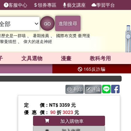
客服中心
領券專區
藝文講座
學習平台
進階搜尋
GO
、
、
果歷史是一群喵
暑期推薦
國際布克獎 臺灣漫
、
黎曼猜想
偉大的迷走神經
子
文具選物
漫畫
教科考用
165反詐騙
列印
評論
定價
：NT$ 3359 元
優惠價
：
90
折
3023
元
加入購物車
加入收藏