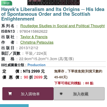
90折
Hayek's Liberalism and Its Origins ─ His Idea
of Spontaneous Order and the Scottish
Enlightenment
系列名
：
Routledge Studies in Social and Political Thought
ISBN13
：
9780415862622
出版社
：
Taylor & Francis
作者
：
Christina Petsoulas
出版日
：
2013/12/12
裝訂／頁數
：
平裝／224頁
規格
：
22.9cm*15.2cm*1.3cm (高/寬/厚)
杜威圖書分類
：
Production
定價
：NT$ 2999 元
無庫存，下單後進貨(到貨天數約
優惠價
：
90
折
2699
元
45-60天)
下單可得紅利積點 ：80 點
加入收藏
加入購物車