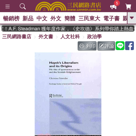
5
暢銷榜
新品
中文
外文
簡體
三民東大
電子書
親子
GO
.F. Steadman 獲年度作家，《史坎德》系列帶你踏上熱血
三民網路書店
外文書
人文社科
政治學
、
、
熱搜：
東野圭吾
The Odyssey
、
、
父親節
如果歷史是一群喵
暑期
列印
評論
、
、
推薦
國際布克獎 臺灣漫遊錄
方
、
、
念華
台灣的李登輝時代
數學女
、
孩：黎曼猜想
偉大的迷走神經