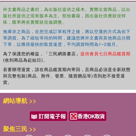
外文書商品之書封，為出版社提供之樣本。實際出貨商品，以出
版社所提供之現有版本為主。部份書籍，因出版社供應狀況特
殊，匯率將依實際狀況做調整。
無庫存之商品，在您完成訂單程序之後，將以空運的方式為你下
單調貨。為了縮短等待的時間，建議您將外文書與其他商品分開
下單，以獲得最快的取貨速度，平均調貨時間為1~2個月。
為了保護您的權益，「三民網路書店」
提供會員七日商品鑑賞期
(收到商品為起始日)。
若要辦理退貨，請在商品鑑賞期內寄回，且商品必須是全新狀態
與完整包裝(商品、附件、發票、隨貨贈品等)否則恕不接受退
貨。
網站導航 >>
聚焦三民 >>