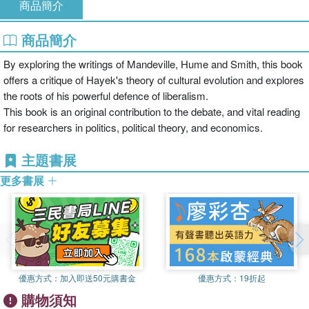
商品簡介
商品簡介
By exploring the writings of Mandeville, Hume and Smith, this book
offers a critique of Hayek's theory of cultural evolution and explores
the roots of his powerful defence of liberalism.
This book is an original contribution to the debate, and vital reading
for researchers in politics, political theory, and economics.
主題書展
更多書展
優惠方式：
加入即送50元購書金
優惠方式：
19折起
購物須知