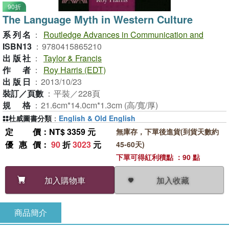
90折
The Language Myth in Western Culture
系列名
：
Routledge Advances in Communication and
ISBN13
：
9780415865210
出版社
：
Taylor & Francis
作者
：
Roy Harris (EDT)
出版日
：
2013/10/23
裝訂／頁數
：
平裝／228頁
規格
：
21.6cm*14.0cm*1.3cm (高/寬/厚)
杜威圖書分類
：
English & Old English
定價
：NT$ 3359 元
無庫存，下單後進貨(到貨天數約
優惠價
：
90
折
3023
元
45-60天)
下單可得紅利積點 ：90 點
加入收藏
加入購物車
商品簡介