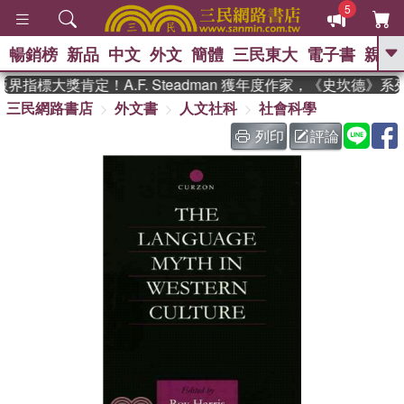
5
暢銷榜
新品
中文
外文
簡體
三民東大
電子書
親子
GO
指標大獎肯定！A.F. Steadman 獲年度作家，《史坎德》
三民網路書店
外文書
人文社科
社會科學
、
、
熱搜：
東野圭吾
The Odyssey
、
、
父親節
如果歷史是一群喵
暑期
列印
評論
、
、
推薦
國際布克獎 臺灣漫遊錄
方
、
、
念華
台灣的李登輝時代
數學女
、
孩：黎曼猜想
偉大的迷走神經