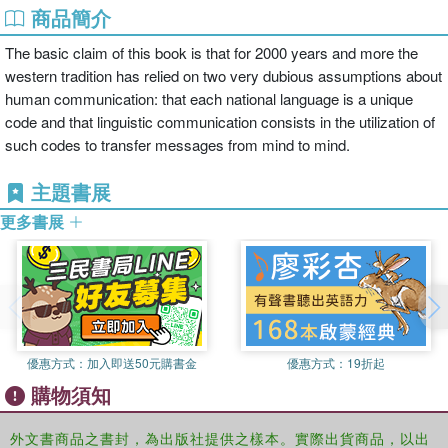
商品簡介
The basic claim of this book is that for 2000 years and more the
western tradition has relied on two very dubious assumptions about
human communication: that each national language is a unique
code and that linguistic communication consists in the utilization of
such codes to transfer messages from mind to mind.
主題書展
更多書展
優惠方式：
加入即送50元購書金
優惠方式：
19折起
購物須知
外文書商品之書封，為出版社提供之樣本。實際出貨商品，以出