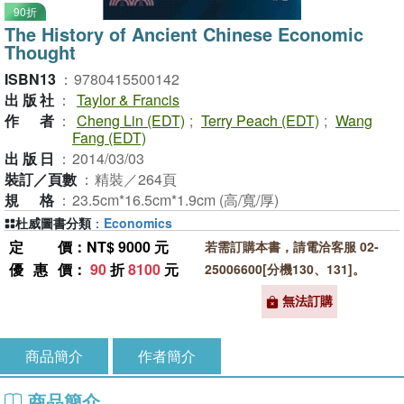
90折
The History of Ancient Chinese Economic
Thought
ISBN13
：
9780415500142
出版社
：
Taylor & Francis
作者
：
Cheng Lin (EDT)
;
Terry Peach (EDT)
;
Wang
Fang (EDT)
出版日
：
2014/03/03
裝訂／頁數
：
精裝／264頁
規格
：
23.5cm*16.5cm*1.9cm (高/寬/厚)
杜威圖書分類
：
Economics
定價
：NT$ 9000 元
若需訂購本書，請電洽客服 02-
優惠價
：
90
折
8100
元
25006600[分機130、131]。
無法訂購
商品簡介
作者簡介
商品簡介