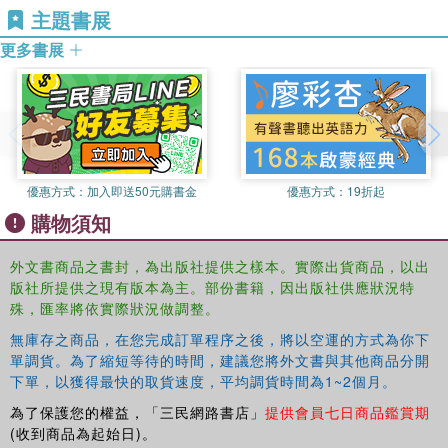
主題書展
to be faced in future research, and suggests lessons that
can be taken from ancient Chinese thinkers when
更多書展
considering current economic problems.
優惠方式：
加入即送50元購書金
優惠方式：
19折起
購物須知
外文書商品之書封，為出版社提供之樣本。實際出貨商品，以出
版社所提供之現有版本為主。部份書籍，因出版社供應狀況特
殊，匯率將依實際狀況做調整。
無庫存之商品，在您完成訂單程序之後，將以空運的方式為你下
單調貨。為了縮短等待的時間，建議您將外文書與其他商品分開
下單，以獲得最快的取貨速度，平均調貨時間為1~2個月。
為了保護您的權益，「三民網路書店」
提供會員七日商品鑑賞期
(收到商品為起始日)。