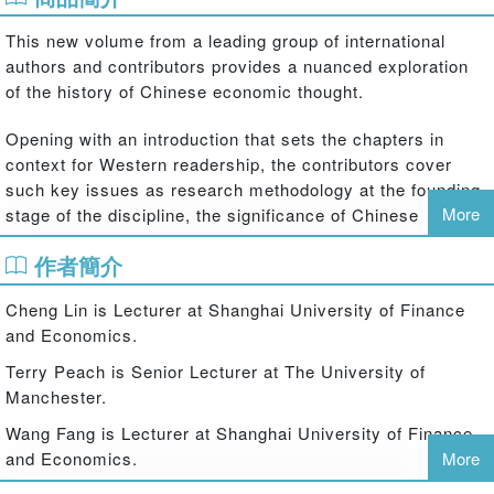
This new volume from a leading group of international
authors and contributors provides a nuanced exploration
of the history of Chinese economic thought.
Opening with an introduction that sets the chapters in
context for Western readership, the contributors cover
such key issues as research methodology at the founding
More
stage of the discipline, the significance of Chinese
economic thought in a wider context, including the
作者簡介
relationship between ancient Chinese economic thought
and Western thought, and key strands of thought, such as
Cheng Lin is Lecturer at Shanghai University of Finance
Confucian and Taoist economic philosophies. The book
and Economics.
also pinpoints ways in which ancient Chinese thinkers
paved the way for later western economists, such as in
Terry Peach is Senior Lecturer at The University of
their discussion of theories of the division of labour.
Manchester.
Wang Fang is Lecturer at Shanghai University of Finance
The volume makes clear the integral role played by
and Economics.
More
Chinese economic thought in the history of international
economic thought, considers the challenges that are likely