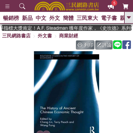
5
暢銷榜
新品
中文
外文
簡體
三民東大
電子書
親子
GO
指標大獎肯定！A.F. Steadman 獲年度作家，《史坎德》系
三民網路書店
外文書
商業財經
、
、
熱搜：
東野圭吾
The Odyssey
、
、
父親節
如果歷史是一群喵
暑期
列印
評論
、
、
推薦
國際布克獎 臺灣漫遊錄
方
、
、
念華
台灣的李登輝時代
數學女
、
孩：黎曼猜想
偉大的迷走神經