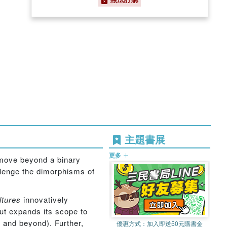
主題書展
更多
move beyond a binary
llenge the dimorphisms of
tures
innovatively
ut expands its scope to
 and beyond). Further,
優惠方式：
加入即送50元購書金