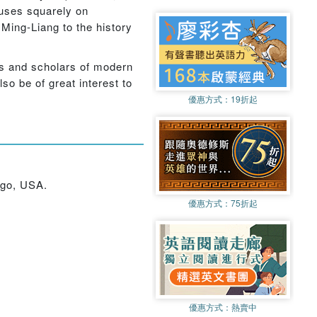
cuses squarely on
 Ming-Liang to the history
ts and scholars of modern
lso be of great interest to
優惠方式：
19折起
ego, USA.
優惠方式：
75折起
優惠方式：
熱賣中