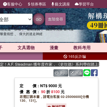
客服中心
領券專區
藝文講座
學習平台
進階搜尋
GO
、
、
果歷史是一群喵
暑期推薦
國際布克獎 臺灣漫
、
黎曼猜想
偉大的迷走神經
子
文具選物
漫畫
教科考用
165反詐騙
F. Steadman 獲年度作家，《史坎德》系列帶你踏上熱血奇幻
列印
評論
定價
：NT$ 9000 元
優惠價
：
90
折
8100
元
若需訂購本書，請電洽客服 02-25006600[分機
130、131]。
無法訂購