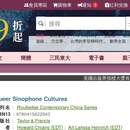
會員專區
購物車
通知
紅利兌換
5
、
、
、
熱搜：
東野圭吾
The Odyssey
父親節
如
、
、
、
遊錄
方念華
台灣的李登輝時代
數學女孩：
文
簡體
三民東大
電子書
親
英國出版界指標大獎肯定！A.
ueer Sinophone Cultures
列名
：
Routledge Contemporary China Series
BN13
：
9780415622943
版社
：
Taylor & Francis
作者
：
Howard Chiang (EDT)
;
Ari Larissa Heinrich (EDT)