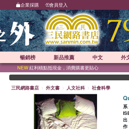
企業採購
會員登入
暢銷榜
新品
推薦
中文
外
NEW
紅利積點抵現金，消費購書更貼心
三民網路書店
外文書
人文社科
社會科學
Q
系
IS
出