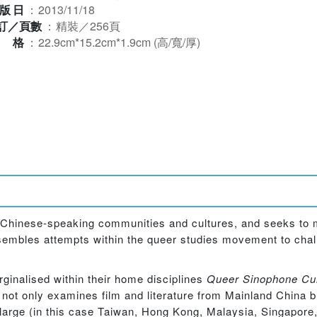
版日
：
2013/11/18
訂／頁數
：
精裝／256頁
規格
：
22.9cm*15.2cm*1.9cm (高/寬/厚)
 Chinese-speaking communities and cultures, and seeks to 
resembles attempts within the queer studies movement to cha
rginalised within their home disciplines
Queer Sinophone Cul
not only examines film and literature from Mainland China b
arge (in this case Taiwan, Hong Kong, Malaysia, Singapore,