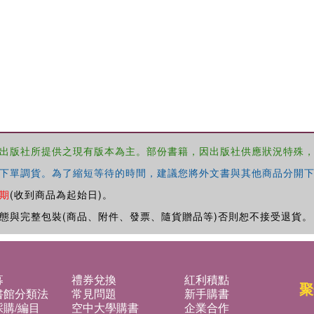
出版社所提供之現有版本為主。部份書籍，因出版社供應狀況特殊
下單調貨。為了縮短等待的時間，建議您將外文書與其他商品分開下
期
(收到商品為起始日)。
態與完整包裝(商品、附件、發票、隨貨贈品等)否則恕不接受退貨。
募
禮券兌換
紅利積點
聚
書館分類法
常見問題
新手購書
購/編目
空中大學購書
企業合作