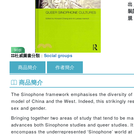
出
裝
90折
杜威圖書分類
：
Social groups
商品簡介
作者簡介
商品簡介
The Sinophone framework emphasises the diversity of
model of China and the West. Indeed, this strikingly 
sex and gender.
Bringing together two areas of study that tend to be ma
advances both Sinophone studies and queer studies. It 
encompass the underrepresented ‘Sinophone’ world at l