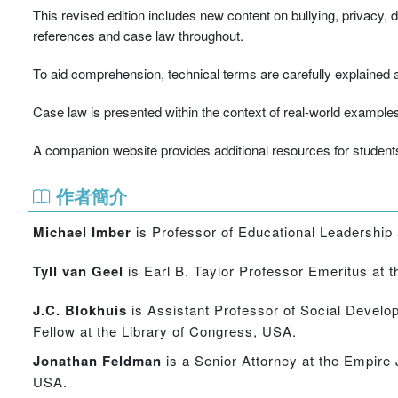
This revised edition includes new content on bullying, privacy, 
references and case law throughout.
To aid comprehension, technical terms are carefully explained 
Case law is presented within the context of real-world examples
A companion website provides additional resources for students 
作者簡介
Michael Imber
is Professor of Educational Leadership 
Tyll van Geel
is Earl B. Taylor Professor Emeritus at 
J.C. Blokhuis
is Assistant Professor of Social Develop
Fellow at the Library of Congress, USA.
Jonathan Feldman
is a Senior Attorney at the Empire 
USA.