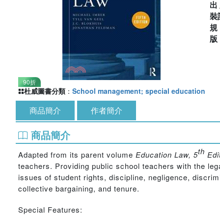
出
裝
90折
杜威圖書分類
：
School management; special education
商品簡介
作者簡介
商品簡介
th
Adapted from its parent volume
Education Law, 5
Edit
teachers. Providing public school teachers with the le
issues of student rights, discipline, negligence, discrim
collective bargaining, and tenure.
Special Features: