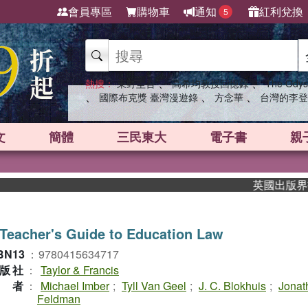
會員專區
購物車
通知
紅利兌換
5
、
、
熱搜：
東野圭吾
高希均教授回憶錄
The Odys
、
、
、
國際布克獎 臺灣漫遊錄
方念華
台灣的李登
文
簡體
三民東大
電子書
親
英國出版界指標大
Teacher's Guide to Education Law
BN13
：
9780415634717
版社
：
Taylor & Francis
作者
：
Michael Imber
;
Tyll Van Geel
;
J. C. Blokhuis
;
Jonat
Feldman