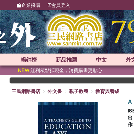
企業採購
會員登入
暢銷榜
新品
推薦
中文
外
NEW
紅利積點抵現金，消費購書更貼心
三民網路書店
外文書
親子教養
教育與養成
A 
IS
出