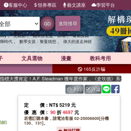
客服中心
領券專區
藝文講座
學習平台
進階搜尋
GO
、
、
、
sey
父親節
如果歷史是一群喵
暑期推薦
、
、
輝時代
數學女孩：黎曼猜想
偉大的迷走神經
子
文具選物
漫畫
教科考用
165反詐騙
獎肯定！A.F. Steadman 獲年度作家，《史坎德》系列帶你
列印
評論
定價
：NT$ 5219 元
優惠價
：
90
折
4697
元
若需訂購本書，請電洽客服 02-25006600[分機
han
130、131]。
無法訂購