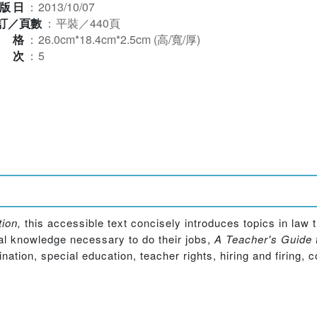
版日
：
2013/10/07
訂／頁數
：
平裝／440頁
規格
：
26.0cm*18.4cm*2.5cm (高/寬/厚)
版次
：
5
ion,
this accessible text concisely introduces topics in law 
gal knowledge necessary to do their jobs,
A
Teacher's Guide 
ination, special education, teacher rights, hiring and firing, 