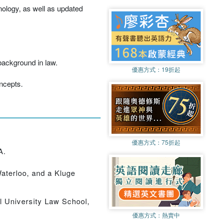
hnology, as well as updated
background in law.
優惠方式：
19折起
oncepts.
優惠方式：
75折起
A.
aterloo, and a Kluge
ll University Law School,
優惠方式：
熱賣中