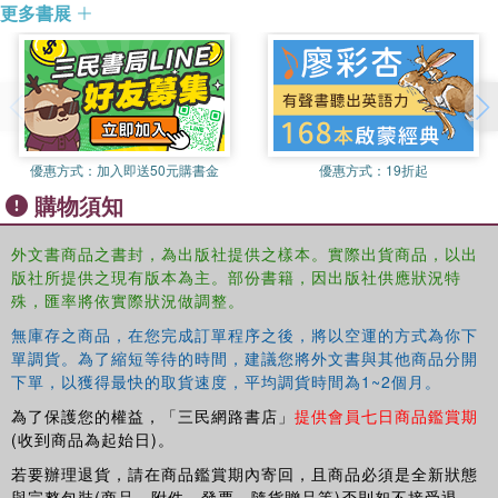
更多書展
duty's provisional status, we understand the necessity of
creating the requisite executive, legislative and judicial
authorities. Furthermore, the book provides three
innovative contributions to the literature, study and
practice of R2P and Kantian political theory: it provides
detailed theoretical analysis of R2P; it addresses the
research gap that exists with Kant's account of justice in
優惠方式：
加入即送50元購書金
優惠方式：
19折起
states of nature; and it presents a more comprehensive
購物須知
understanding of the metaphysics of justice as well as
R2P.
外文書商品之書封，為出版社提供之樣本。實際出貨商品，以出
版社所提供之現有版本為主。部份書籍，因出版社供應狀況特
This book will be of much interest to students of the
殊，匯率將依實際狀況做調整。
Responsibility to Protect, humanitarian intervention, global
ethics, international law, security studies and international
無庫存之商品，在您完成訂單程序之後，將以空運的方式為你下
relations (IR) in general.
單調貨。為了縮短等待的時間，建議您將外文書與其他商品分開
下單，以獲得最快的取貨速度，平均調貨時間為1~2個月。
為了保護您的權益，「三民網路書店」
提供會員七日商品鑑賞期
(收到商品為起始日)。
若要辦理退貨，請在商品鑑賞期內寄回，且商品必須是全新狀態
與完整包裝(商品、附件、發票、隨貨贈品等)否則恕不接受退