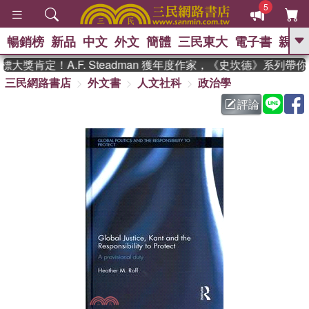
5
暢銷榜
新品
中文
外文
簡體
三民東大
電子書
親子
GO
獎肯定！A.F. Steadman 獲年度作家，《史坎德》系列帶
三民網路書店
外文書
人文社科
政治學
、
熱搜：
東野圭吾
高希均教授回憶錄
、
、
、
The Odyssey
父親節
如果歷
評論
、
、
史是一群喵
暑期推薦
國際布克
、
、
獎 臺灣漫遊錄
方念華
台灣的李
、
、
登輝時代
數學女孩：黎曼猜想
偉大的迷走神經