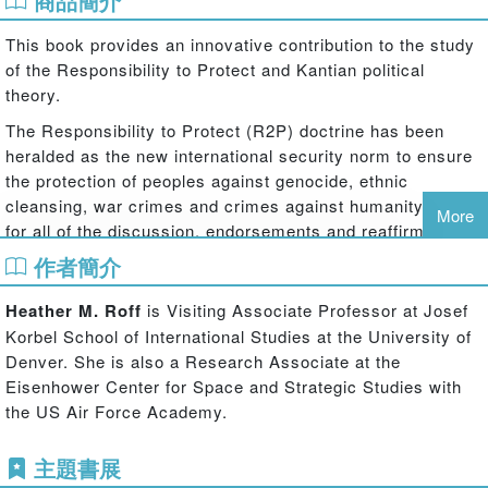
商品簡介
This book provides an innovative contribution to the study
of the Responsibility to Protect and Kantian political
theory.
The Responsibility to Protect (R2P) doctrine has been
heralded as the new international security norm to ensure
the protection of peoples against genocide, ethnic
cleansing, war crimes and crimes against humanity. Yet,
More
for all of the discussion, endorsements and reaffirmations
of this new norm, R2P continues to come under fire for its
作者簡介
failures, particularly, and most recently, in the case of
Syria.
Heather M. Roff
is Visiting Associate Professor at Josef
Korbel School of International Studies at the University of
This book argues that a duty to protect is best considered
Denver. She is also a Research Associate at the
a Kantian provisional duty of justice. The international
Eisenhower Center for Space and Strategic Studies with
system ought to be considered a state of nature, where
the US Air Force Academy.
legal institutions are either weak or absent, and so duties
of justice in such a condition cannot be considered
主題書展
peremptory. This book suggests that by understanding the