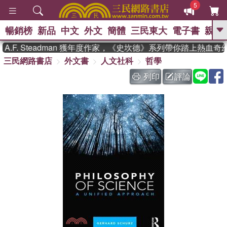
5
暢銷榜
新品
中文
外文
簡體
三民東大
電子書
親子
GO
F. Steadman 獲年度作家，《史坎德》系列帶你踏上熱血奇幻
三民網路書店
外文書
人文社科
哲學
、
、
熱搜：
東野圭吾
The Odyssey
、
、
父親節
如果歷史是一群喵
暑期
列印
評論
、
、
推薦
國際布克獎 臺灣漫遊錄
方
、
、
念華
台灣的李登輝時代
數學女
、
孩：黎曼猜想
偉大的迷走神經