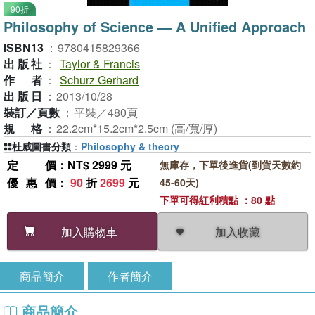
90折
Philosophy of Science ― A Unified Approach
ISBN13
：
9780415829366
出版社
：
Taylor & Francis
作者
：
Schurz Gerhard
出版日
：
2013/10/28
裝訂／頁數
：
平裝／480頁
規格
：
22.2cm*15.2cm*2.5cm (高/寬/厚)
杜威圖書分類
：
Philosophy & theory
定價
：NT$ 2999 元
無庫存，下單後進貨(到貨天數約
優惠價
：
90
折
2699
元
45-60天)
下單可得紅利積點 ：80 點
加入收藏
加入購物車
商品簡介
作者簡介
商品簡介