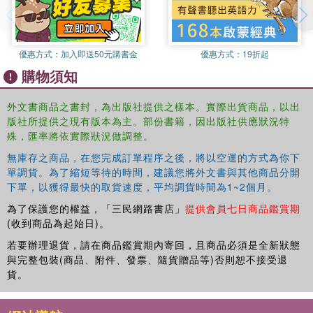
course. Covering all of the material contained in the book
will fill two such courses. All core material of this book is
highlighted in the form of definitions, key propositions,
優惠方式：
加入即送50元購書金
優惠方式：
19折起
examples and figures. At the end of every chapter the
購物須知
reader finds selected literature and exercises (with
solutions at the end). The book concludes with a
外文書商品之書封，為出版社提供之樣本。實際出貨商品，以出
comprehensive bibliography and several indices.
版社所提供之現有版本為主。部份書籍，因出版社供應狀況特
殊，匯率將依實際狀況做調整。
無庫存之商品，在您完成訂單程序之後，將以空運的方式為你下
單調貨。為了縮短等待的時間，建議您將外文書與其他商品分開
下單，以獲得最快的取貨速度，平均調貨時間為1~2個月。
為了保護您的權益，「三民網路書店」
提供會員七日商品鑑賞期
(收到商品為起始日)。
若要辦理退貨，請在商品鑑賞期內寄回，且商品必須是全新狀態
與完整包裝(商品、附件、發票、隨貨贈品等)否則恕不接受退
貨。