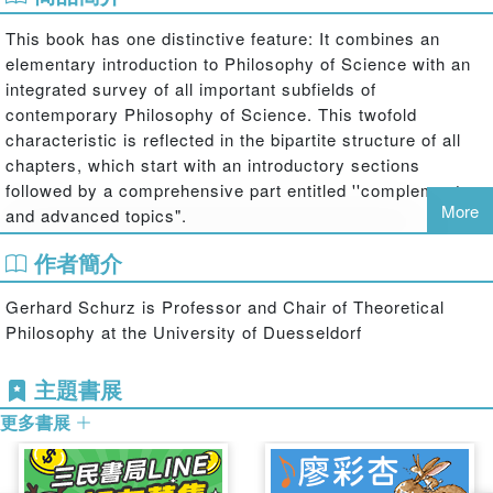
This book has one distinctive feature: It combines an
elementary introduction to Philosophy of Science with an
integrated survey of all important subfields of
contemporary Philosophy of Science. This twofold
characteristic is reflected in the bipartite structure of all
chapters, which start with an introductory sections
followed by a comprehensive part entitled ''complementary
More
and advanced topics".
The general philosophical message of the book is
作者簡介
reflected in its subtitle "A unified approach". Behind the
diversity of scientific fields one can recognize a
Gerhard Schurz is Professor and Chair of Theoretical
methodological unity of the sciences. This unity is worked
Philosophy at the University of Duesseldorf
out in this book, together with revealing important
differences between subject areas.
主題書展
Concerning its
use in teaching, the book is self-contained
更多書展
and understandable without presuppositions. By restricting
the teaching materials to the introductory sections one
obtains the basis for a semester-long 2 hour per week