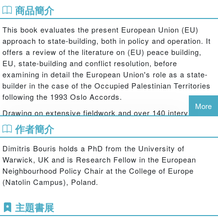
商品簡介
This book evaluates the present European Union (EU)
approach to state-building, both in policy and operation. It
offers a review of the literature on (EU) peace building,
EU, state-building and conflict resolution, before
examining in detail the European Union's role as a state-
builder in the case of the Occupied Palestinian Territories
following the 1993 Oslo Accords.
More
Drawing on extensive fieldwork and over 140 interviews
carried out in Brussels, London, Jerusalem and Ramallah
作者簡介
with EU, Palestinian and Israeli officials as well as
academics, members of NGOs and civil society, the
Dimitris Bouris holds a PhD from the University of
author evaluates the present approach of state-building
Warwick, UK and is Research Fellow in the European
and offers a framework to test the effectiveness of the EU
Neighbourhood Policy Chair at the College of Europe
as a state-builder. Examining security sector reform,
(Natolin Campus), Poland.
judiciary sector reform and the rule of law, the book
measures the contribution of the EU to state-building
主題書展
against a backdrop of on-going conflict and a polarised