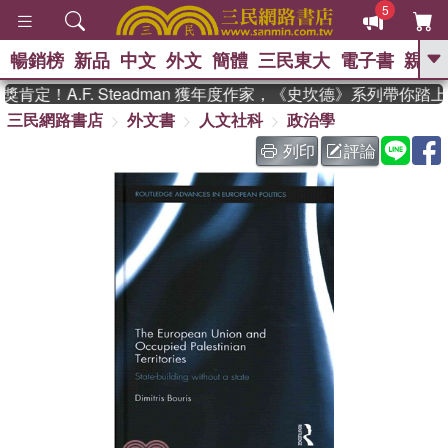
5
暢銷榜
新品
中文
外文
簡體
三民東大
電子書
親子
GO
定！A.F. Steadman 獲年度作家，《史坎德》系列帶你踏上
三民網路書店
外文書
人文社科
政治學
、
、
熱搜：
東野圭吾
The Odyssey
、
、
父親節
如果歷史是一群喵
暑期
列印
評論
、
、
推薦
國際布克獎 臺灣漫遊錄
方
、
、
念華
台灣的李登輝時代
數學女
、
孩：黎曼猜想
偉大的迷走神經