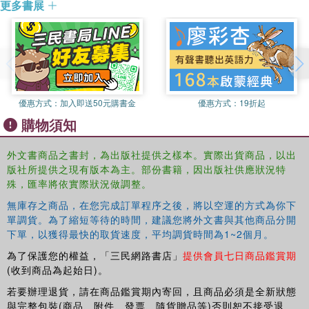
更多書展
social setting.
This book will be of interest to students and scholars of
international relations, EU politics, Middle Eastern politics
and state-building.
優惠方式：
加入即送50元購書金
優惠方式：
19折起
購物須知
外文書商品之書封，為出版社提供之樣本。實際出貨商品，以出
版社所提供之現有版本為主。部份書籍，因出版社供應狀況特
殊，匯率將依實際狀況做調整。
無庫存之商品，在您完成訂單程序之後，將以空運的方式為你下
單調貨。為了縮短等待的時間，建議您將外文書與其他商品分開
下單，以獲得最快的取貨速度，平均調貨時間為1~2個月。
為了保護您的權益，「三民網路書店」
提供會員七日商品鑑賞期
(收到商品為起始日)。
若要辦理退貨，請在商品鑑賞期內寄回，且商品必須是全新狀態
與完整包裝(商品、附件、發票、隨貨贈品等)否則恕不接受退