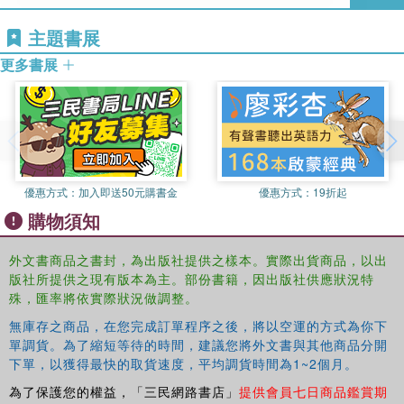
Ricky Robinson
is a Senior Research Scientist with
This book was published as a special issue of the
Journal
主題書展
National ICT Australia (NICTA).
of Urban Technology
.
更多書展
Stephen Viller
is a lecturer in the Information
Environments Program (IEP) at the University of
Queensland, Australia.
優惠方式：
加入即送50元購書金
優惠方式：
19折起
購物須知
外文書商品之書封，為出版社提供之樣本。實際出貨商品，以出
版社所提供之現有版本為主。部份書籍，因出版社供應狀況特
殊，匯率將依實際狀況做調整。
無庫存之商品，在您完成訂單程序之後，將以空運的方式為你下
單調貨。為了縮短等待的時間，建議您將外文書與其他商品分開
下單，以獲得最快的取貨速度，平均調貨時間為1~2個月。
為了保護您的權益，「三民網路書店」
提供會員七日商品鑑賞期