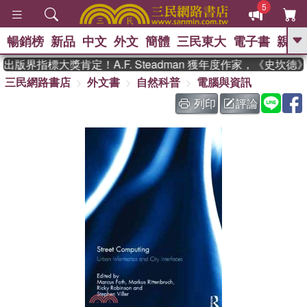
5
暢銷榜
新品
中文
外文
簡體
三民東大
電子書
親子
GO
版界指標大獎肯定！A.F. Steadman 獲年度作家，《史坎
三民網路書店
外文書
自然科普
電腦與資訊
、
、
熱搜：
東野圭吾
The Odyssey
、
、
父親節
如果歷史是一群喵
暑期
列印
評論
、
、
推薦
國際布克獎 臺灣漫遊錄
方
、
、
念華
台灣的李登輝時代
數學女
、
孩：黎曼猜想
偉大的迷走神經