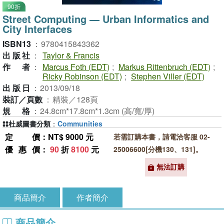
90折
Street Computing ― Urban Informatics and
City Interfaces
ISBN13
：
9780415843362
出版社
：
Taylor & Francis
作者
：
Marcus Foth (EDT)
;
Markus Rittenbruch (EDT)
;
Ricky Robinson (EDT)
;
Stephen Viller (EDT)
出版日
：
2013/09/18
裝訂／頁數
：
精裝／128頁
規格
：
24.8cm*17.8cm*1.3cm (高/寬/厚)
杜威圖書分類
：
Communities
定價
：NT$ 9000 元
若需訂購本書，請電洽客服 02-
優惠價
：
90
折
8100
元
25006600[分機130、131]。
無法訂購
商品簡介
作者簡介
商品簡介