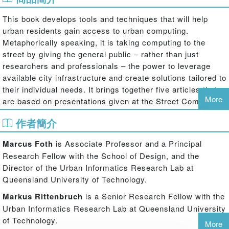
This book develops tools and techniques that will help
urban residents gain access to urban computing.
Metaphorically speaking, it is taking computing to the
street by giving the general public – rather than just
researchers and professionals – the power to leverage
available city infrastructure and create solutions tailored to
their individual needs. It brings together five articles that
More
are based on presentations given at the Street Computing
Workshop held on 24 November 2009 in Melbourne in
作者簡介
conjunction with the Australian Computer-Human
Interaction conference (OZCHI 2009).
Marcus Foth
is Associate Professor and a Principal
This volume focuses on applying urban informatics, urban
Research Fellow with the School of Design, and the
and community sensing and open application programming
Director of the Urban Informatics Research Lab at
interfaces (APIs) to the public space through the delivery
Queensland University of Technology.
of online services, on demand and in real time. It then
Markus Rittenbruch
is a Senior Research Fellow with the
offers a case study of how the city of Singapore has
Urban Informatics Research Lab at Queensland University
harnessed the potential of an online infrastructure so that
of Technology.
residents and visitors can access services electronically.
More