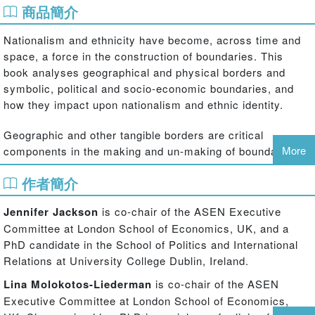
商品簡介
Nationalism and ethnicity have become, across time and
space, a force in the construction of boundaries. This
book analyses geographical and physical borders and
symbolic, political and socio-economic boundaries, and
how they impact upon nationalism and ethnic identity.
Geographic and other tangible borders are critical
More
components in the making and un-making of boundaries.
However, symbolic or intangible boundaries along national,
作者簡介
ethnic, political or socio-economic criteria are equally
significant. Organised into three sections on theory,
Jennifer Jackson
is co-chair of the ASEN Executive
national and transnational case studies, this book both
Committee at London School of Economics, UK, and a
introduces existing approaches to the study of boundaries
PhD candidate in the School of Politics and International
and illustrates how it is possible to apply renewed
Relations at University College Dublin, Ireland.
boundary approaches to better understand nationalism and
ethnicity in contemporary contexts. Expert contributors in
Lina Molokotos-Liederman
is co-chair of the ASEN
the field present detailed case studies on the UK, Israel,
Executive Committee at London School of Economics,
Estonia, Latvia, Ukraine, Kazakhstan and draw upon