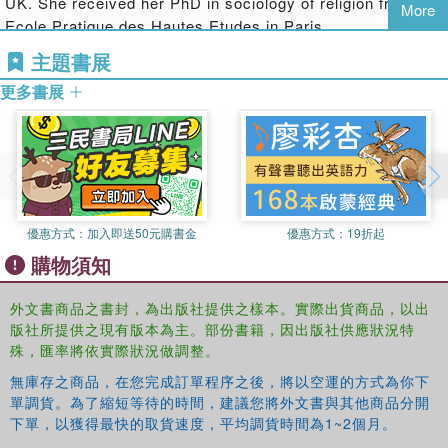
UK. She received her PhD in sociology of religion from the
More
further examples from more than a dozen countries to
Ecole Pratique des Hautes Etudes in Paris
provide a critical evaluation of the use of borders,
主題書展
boundaries and boundary-making in the study of
nationalism and ethnicity.
更多書展
This book will be of interest to students and scholars of
International Politics, Nationalism, Racial & Ethnic
Politics, Ethnic Identity and Sociology.
優惠方式：
加入即送50元購書金
優惠方式：
19折起
購物須知
外文書商品之書封，為出版社提供之樣本。實際出貨商品，以出
版社所提供之現有版本為主。部份書籍，因出版社供應狀況特
殊，匯率將依實際狀況做調整。
無庫存之商品，在您完成訂單程序之後，將以空運的方式為你下
單調貨。為了縮短等待的時間，建議您將外文書與其他商品分開
下單，以獲得最快的取貨速度，平均調貨時間為1~2個月。