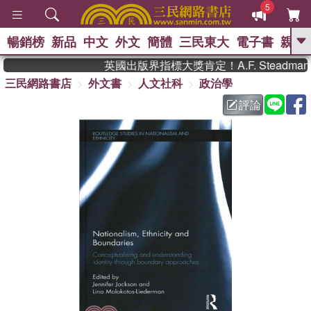
5
暢銷榜
新品
中文
外文
簡體
三民東大
電子書
親子
GO
英國出版界指標大獎肯定！A.F. Steadm
三民網路書店
外文書
人文社科
政治學
、
熱搜：
東野圭吾
高希均教授回憶錄
、
、
、
The Odyssey
父親節
如果歷
評論
、
、
史是一群喵
暑期推薦
國際布克
、
、
獎 臺灣漫遊錄
方念華
台灣的李
、
、
登輝時代
數學女孩：黎曼猜想
偉大的迷走神經