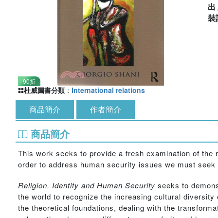
出
裝
90折
杜威圖書分類
：
International relations
商品簡介
作者簡介
商品簡介
This work seeks to provide a fresh examination of the re
order to address human security issues we must seek a
Religion, Identity and Human Security
seeks to demonst
the world to recognize the increasing cultural diversity
the theoretical foundations, dealing with the transformat