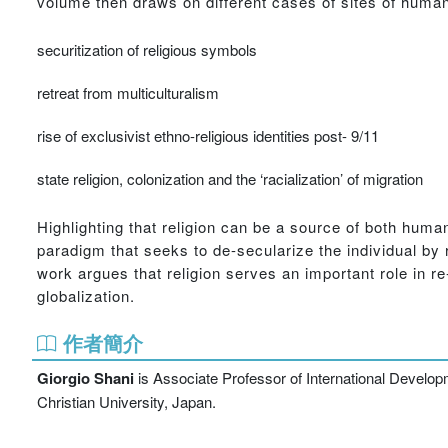
volume then draws on different cases of sites of huma
securitization of religious symbols
retreat from multiculturalism
rise of exclusivist ethno-religious identities post- 9/11
state religion, colonization and the ‘racialization’ of migration
Highlighting that religion can be a source of both human
paradigm that seeks to de-secularize the individual by
work argues that religion serves an important role in r
globalization.
作者簡介
Giorgio Shani
is Associate Professor of International Developm
Christian University, Japan.