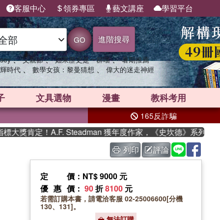
客服中心
領券專區
藝文講座
學習平台
進階搜尋
GO
、
、
、
sey
父親節
如果歷史是一群喵
暑期推薦
、
、
輝時代
數學女孩：黎曼猜想
偉大的迷走神經
子
文具選物
漫畫
教科考用
165反詐騙
肯定！A.F. Steadman 獲年度作家，《史坎德》系列帶你踏
列印
評論
定價
：NT$ 9000 元
優惠價
：
90
折
8100
元
若需訂購本書，請電洽客服 02-25006600[分機
130、131]。
無法訂購