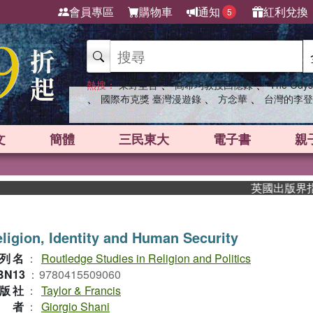
會員專區
購物車
通知
紅利兌換
5
、
、
熱搜：
東野圭吾
高希均教授回憶錄
The Odys
、
、
、
國際布克獎 臺灣漫遊錄
方念華
台灣的李登
文
簡體
三民東大
電子書
親
英國出版界指標大獎
ligion, Identity and Human Security
列名
：
Routledge Studies in Religion and Politics
BN13
：
9780415509060
版社
：
Taylor & Francis
作者
：
Giorgio Shani