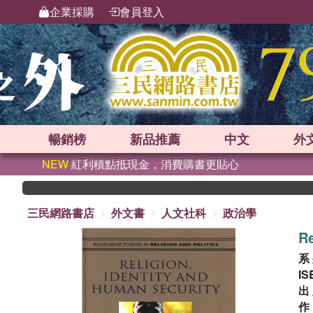
企業採購
會員登入
暢銷榜
新品
推薦
中文
外
NEW
紅利積點抵現金，消費購書更貼心
三民網路書店
外文書
人文社科
政治學
Re
系
IS
出