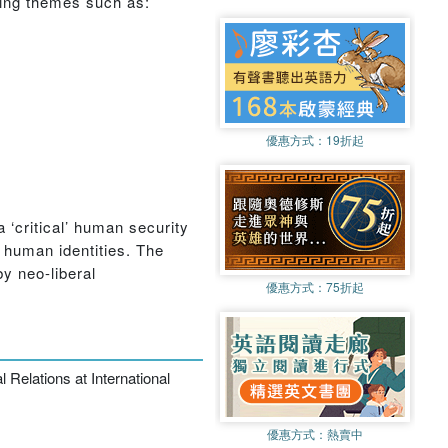
ning themes such as:
優惠方式：
19折起
a ‘critical’ human security
 human identities. The
y neo-liberal
優惠方式：
75折起
 Relations at International
優惠方式：
熱賣中