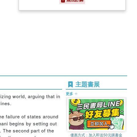
主題書展
更多
izing world, arguing that in
ines.
 failure of states around
hani begins by setting out
y. The second part of the
優惠方式：
加入即送50元購書金