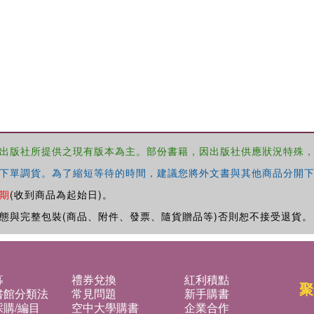
出版社所提供之現有版本為主。部份書籍，因出版社供應狀況特殊
下單調貨。為了縮短等待的時間，建議您將外文書與其他商品分開下
期
(收到商品為起始日)。
態與完整包裝(商品、附件、發票、隨貨贈品等)否則恕不接受退貨。
募
禮券兌換
紅利積點
聚
書館分類法
常見問題
新手購書
購/編目
空中大學購書
企業合作