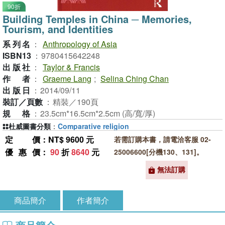
90折
Building Temples in China ─ Memories,
Tourism, and Identities
系列名
：
Anthropology of Asia
ISBN13
：
9780415642248
出版社
：
Taylor & Francis
作者
：
Graeme Lang
;
Selina Ching Chan
出版日
：
2014/09/11
裝訂／頁數
：
精裝／190頁
規格
：
23.5cm*16.5cm*2.5cm (高/寬/厚)
杜威圖書分類
：
Comparative religion
定價
：NT$ 9600 元
若需訂購本書，請電洽客服 02-
優惠價
：
90
折
8640
元
25006600[分機130、131]。
無法訂購
商品簡介
作者簡介