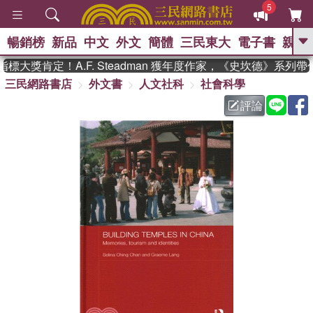
5
暢銷榜
新品
中文
外文
簡體
三民東大
電子書
親子
GO
大獎肯定！A.F. Steadman 獲年度作家，《史坎德》系列帶
三民網路書店
外文書
人文社科
社會科學
、
熱搜：
東野圭吾
高希均教授回憶錄
、
、
、
The Odyssey
父親節
如果歷
評論
、
、
史是一群喵
暑期推薦
國際布克
、
、
獎 臺灣漫遊錄
方念華
台灣的李
、
、
登輝時代
數學女孩：黎曼猜想
偉大的迷走神經