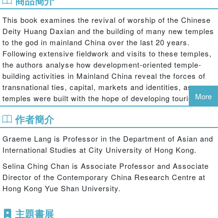
商品簡介
This book examines the revival of worship of the Chinese
Deity Huang Daxian and the building of many new temples
to the god in mainland China over the last 20 years.
Following extensive fieldwork and visits to these temples,
the authors analyse how development-oriented temple-
building activities in Mainland China reveal the forces of
transnational ties, capital, markets and identities, as
More
temples were built with the hope of developing tourism,
boosting the local economy, and enhancing Chinese
作者簡介
identities for Hong Kong worshippers and Taiwanese in
response to the reunification of Hong Kong to China.
Graeme Lang is Professor in the Department of Asian and
Including chapters on local religious memory awakening,
International Studies at City University of Hong Kong.
pilgrimage as a form of tourism, women temple managers,
Selina Ching Chan is Associate Professor and Associate
entrepreneurialism and the religious economy, Lang and
Director of the Contemporary China Research Centre at
Chan have produced a truly inter-disciplinary follow up to
Hong Kong Yue Shan University.
Rise of the Refugee God
which will appeal to students and
scholars of Chinese religion, Chinese culture, Asian
主題書展
anthropology, cultural heritage and Daoism alike.