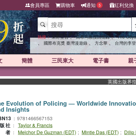
會員專區
購物車
通知
紅利兌換
5
、
、
熱搜：
東野圭吾
高希均教授回憶錄
The Odys
、
、
、
國際布克獎 臺灣漫遊錄
方念華
台灣的李登
文
簡體
三民東大
電子書
親
英國出版界指標大獎
e Evolution of Policing ― Worldwide Innovati
d Insights
BN13
：
9781466567153
版社
：
Taylor & Francis
作者
：
Melchor De Guzman (EDT)
;
Mintie Das (EDT)
;
Dilip