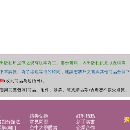
出版社所提供之現有版本為主。部份書籍，因出版社供應狀況特殊
下單調貨。為了縮短等待的時間，建議您將外文書與其他商品分開下
期
(收到商品為起始日)。
態與完整包裝(商品、附件、發票、隨貨贈品等)否則恕不接受退貨。
募
禮券兌換
紅利積點
聚
書館分類法
常見問題
新手購書
購/編目
空中大學購書
企業合作