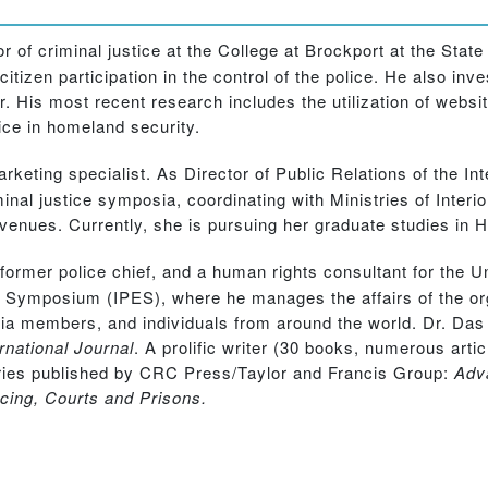
r of criminal justice at the College at Brockport at the Stat
izen participation in the control of the police. He also inve
r. His most recent research includes the utilization of webs
lice in homeland security.
rketing specialist. As Director of Public Relations of the Int
al justice symposia, coordinating with Ministries of Interior
enues. Currently, she is pursuing her graduate studies in He
a former police chief, and a human rights consultant for the U
ve Symposium (IPES), where he manages the affairs of the or
mia members, and individuals from around the world. Dr. Das 
rnational Journal
. A prolific writer (30 books, numerous arti
series published by CRC Press/Taylor and Francis Group:
Adv
icing, Courts and Prisons.