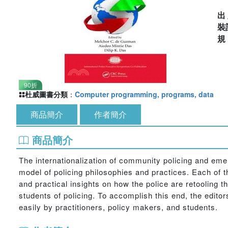
出
裝
90折
杜威圖書分類
：
Computer programming, programs, data
商品簡介
作者簡介
商品簡介
The internationalization of community policing and eme
model of policing philosophies and practices. Each of
and practical insights on how the police are retooling t
students of policing. To accomplish this end, the editor
easily by practitioners, policy makers, and students.