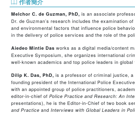
作者簡介
Melchor C. de Guzman, PhD,
is an associate professo
Dr. de Guzman’s research includes the examination of cit
and environmental factors that influence police behavio
in the delivery of police services and the role of the po
Aiedeo Mintie Das
works as a digital media/content ma
Executive Symposium, she organizes international crimin
well-known academics and top police leaders in global v
Dilip K. Das, PhD,
is a professor of criminal justice, 
founding president of the International Police Executi
with an appointed group of police practitioners, acade
editor-in-chief of
Police Practice and Research: An Inte
presentations), he is the Editor-in-Chief of two book 
and Practice
and
Interviews with Global Leaders in Pol