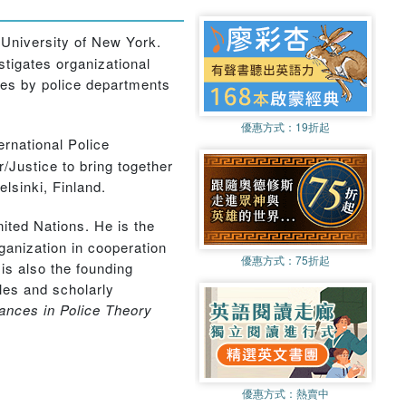
e University of New York.
stigates organizational
ites by police departments
優惠方式：
19折起
ernational Police
/Justice to bring together
lsinki, Finland.
nited Nations. He is the
ganization in cooperation
優惠方式：
75折起
is also the founding
cles and scholarly
ances in Police Theory
優惠方式：
熱賣中