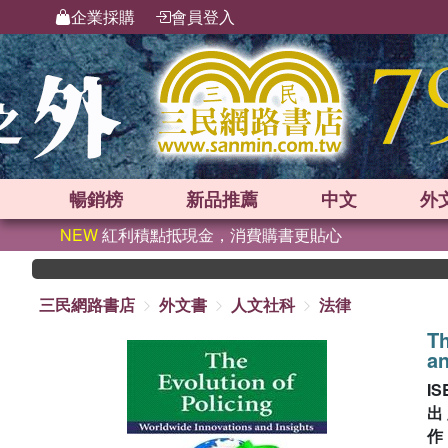
企業採購
會員登入
暢銷榜
新品
推薦
中文
外
NEW
紅利積點抵現金，消費購書更貼心
三民網路書店
外文書
人文社科
法律
Th
an
IS
出