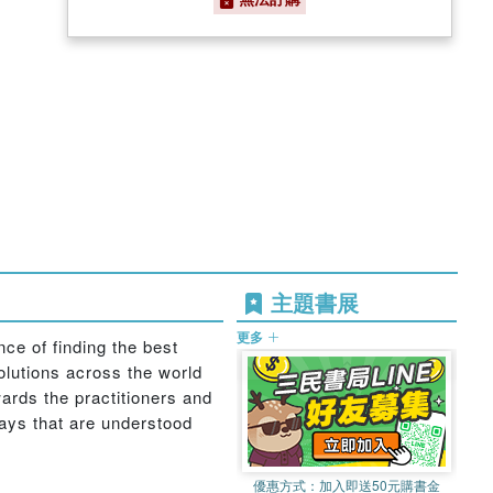
主題書展
更多
ce of finding the best
olutions across the world
wards the practitioners and
ways that are understood
優惠方式：
加入即送50元購書金