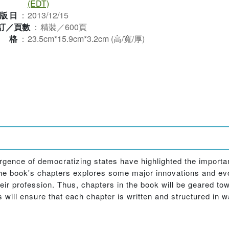
(EDT)
版日
：
2013/12/15
訂／頁數
：
精裝／600頁
規格
：
23.5cm*15.9cm*3.2cm (高/寬/厚)
rgence of democratizing states have highlighted the importan
 the book's chapters explores some major innovations and ev
heir profession. Thus, chapters in the book will be geared to
s will ensure that each chapter is written and structured in 