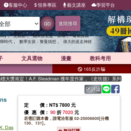
客服中心
領券專區
藝文講座
學習平台
進階搜尋
GO
、
、
、
sey
父親節
如果歷史是一群喵
暑期推薦
、
、
輝時代
數學女孩：黎曼猜想
偉大的迷走神經
子
文具選物
漫畫
教科考用
165反詐騙
肯定！A.F. Steadman 獲年度作家，《史坎德》系列帶你踏
評論
ons
定價
：NT$ 7800 元
優惠價
：
90
折
7020
元
若需訂購本書，請電洽客服 02-25006600[分機
130、131]。
 K. Das
無法訂購