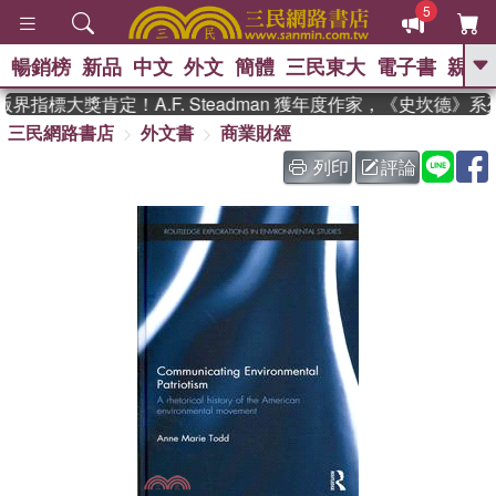
5
暢銷榜
新品
中文
外文
簡體
三民東大
電子書
親子
GO
界指標大獎肯定！A.F. Steadman 獲年度作家，《史坎德》
三民網路書店
外文書
商業財經
、
、
熱搜：
東野圭吾
The Odyssey
、
、
父親節
如果歷史是一群喵
暑期
列印
評論
、
、
推薦
國際布克獎 臺灣漫遊錄
方
、
、
念華
台灣的李登輝時代
數學女
、
孩：黎曼猜想
偉大的迷走神經