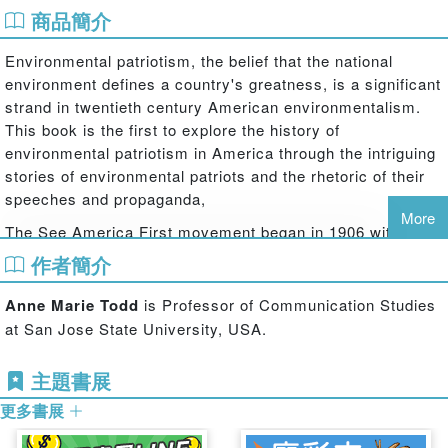
商品簡介
Environmental patriotism, the belief that the national
environment defines a country's greatness, is a significant
strand in twentieth century American environmentalism.
This book is the first to explore the history of
environmental patriotism in America through the intriguing
stories of environmental patriots and the rhetoric of their
speeches and propaganda,
More
The See America First movement began in 1906 with the
aim of protecting and promoting the landscapes of the
作者簡介
American West. In 1908, Gifford Pinchot and President
Theodore Roosevelt hosted the White House Conservation
Anne Marie Todd
is Professor of Communication Studies
Conference to promote the wise use of natural resources
at San Jose State University, USA.
for generations of Americans. In 1912, Pittsburgh's smoke
investigation
condemned the effects of coal smoke on the
主題書展
city's environment. In World War II, a massive propaganda
更多書展
effort mobilized millions of Americans to plant victory
gardens to save resources for the war abroad. While these