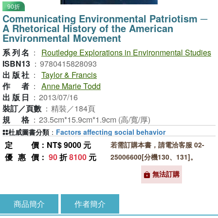
90折
Communicating Environmental Patriotism ─
A Rhetorical History of the American
Environmental Movement
系列名
：
Routledge Explorations in Environmental Studies
ISBN13
：
9780415828093
出版社
：
Taylor & Francis
作者
：
Anne Marie Todd
出版日
：
2013/07/16
裝訂／頁數
：
精裝／184頁
規格
：
23.5cm*15.9cm*1.9cm (高/寬/厚)
杜威圖書分類
：
Factors affecting social behavior
定價
：NT$ 9000 元
若需訂購本書，請電洽客服 02-
優惠價
：
90
折
8100
元
25006600[分機130、131]。
無法訂購
商品簡介
作者簡介