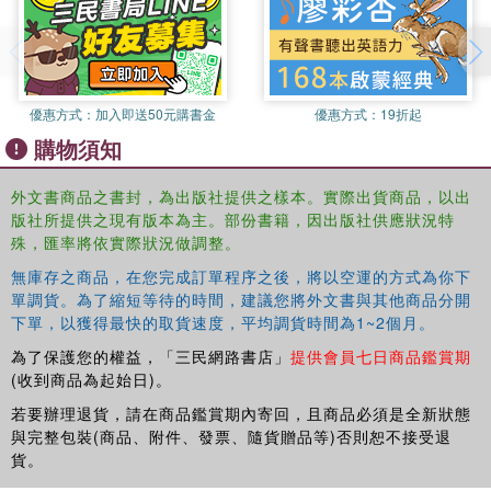
may not seem like crucial moments for the American
environmental movement, this new history of American
environmentalism shows that they are linked by
patriotism.
優惠方式：
加入即送50元購書金
優惠方式：
19折起
The book offers a provoking critique of environmentalists'
購物須知
communication strategies and suggests patriotism as a
persuasive hook for new ways to make environmental
外文書商品之書封，為出版社提供之樣本。實際出貨商品，以出
issues a national priority. This original research should be
版社所提供之現有版本為主。部份書籍，因出版社供應狀況特
of interest to scholars of environmental communication,
殊，匯率將依實際狀況做調整。
environmental history, American history and
無庫存之商品，在您完成訂單程序之後，將以空運的方式為你下
environmental philosophy.
單調貨。為了縮短等待的時間，建議您將外文書與其他商品分開
下單，以獲得最快的取貨速度，平均調貨時間為1~2個月。
為了保護您的權益，「三民網路書店」
提供會員七日商品鑑賞期
(收到商品為起始日)。
若要辦理退貨，請在商品鑑賞期內寄回，且商品必須是全新狀態
與完整包裝(商品、附件、發票、隨貨贈品等)否則恕不接受退
貨。