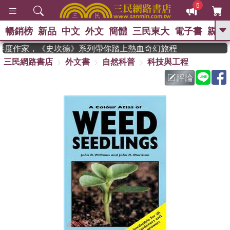
5
暢銷榜
新品
中文
外文
簡體
三民東大
電子書
親子
GO
n 獲年度作家，《史坎德》系列帶你踏上熱血奇幻旅程
三民網路書店
外文書
自然科普
科技與工程
、
熱搜：
東野圭吾
高希均教授回憶錄
、
、
、
The Odyssey
父親節
如果歷
評論
、
、
史是一群喵
暑期推薦
國際布克
、
、
獎 臺灣漫遊錄
方念華
台灣的李
、
、
登輝時代
數學女孩：黎曼猜想
偉大的迷走神經