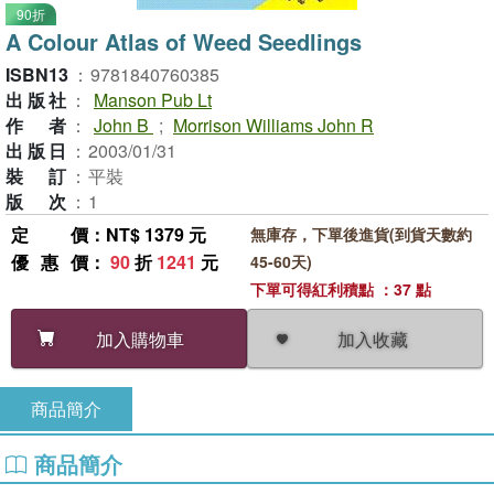
90折
A Colour Atlas of Weed Seedlings
ISBN13
：
9781840760385
出版社
：
Manson Pub Lt
作者
：
John B
;
Morrison Williams John R
出版日
：
2003/01/31
裝訂
：
平裝
版次
：
1
定價
：NT$ 1379 元
無庫存，下單後進貨(到貨天數約
優惠價
：
90
折
1241
元
45-60天)
下單可得紅利積點 ：37 點
加入收藏
加入購物車
商品簡介
商品簡介