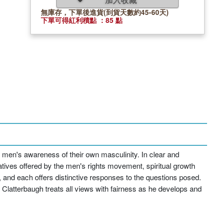
無庫存，下單後進貨(到貨天數約45-60天)
下單可得紅利積點 ：85 點
 men's awareness of their own masculinity. In clear and
natives offered by the men's rights movement, spiritual growth
, and each offers distinctive responses to the questions posed.
Clatterbaugh treats all views with fairness as he develops and