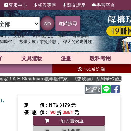
客服中心
領券專區
藝文講座
學習平台
進階搜尋
GO
、
、
、
sey
父親節
如果歷史是一群喵
暑期推薦
、
、
輝時代
數學女孩：黎曼猜想
偉大的迷走神經
子
文具選物
漫畫
教科考用
165反詐騙
.F. Steadman 獲年度作家，《史坎德》系列帶你踏上熱血奇
評論
n,
定價
：NT$ 3179 元
優惠價
：
90
折
2861
元
加入購物車
加入收藏