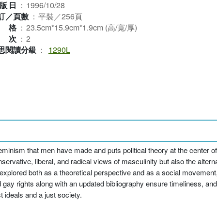
版日
：
1996/10/28
訂／頁數
：
平裝／256頁
規格
：
23.5cm*15.9cm*1.9cm (高/寬/厚)
版次
：
2
思閱讀分級
：
1290L
eminism that men have made and puts political theory at the center of
servative, liberal, and radical views of masculinity but also the alter
 explored both as a theoretical perspective and as a social movement
y rights along with an updated bibliography ensure timeliness, and 
 ideals and a just society.