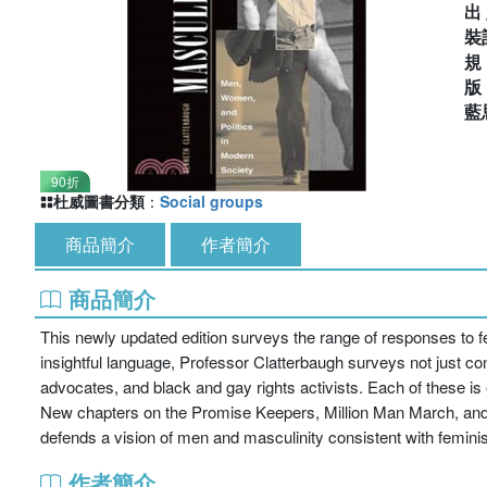
出
裝
藍
90折
杜威圖書分類
：
Social groups
商品簡介
作者簡介
商品簡介
This newly updated edition surveys the range of responses to f
insightful language, Professor Clatterbaugh surveys not just con
advocates, and black and gay rights activists. Each of these is
New chapters on the Promise Keepers, Million Man March, and ga
defends a vision of men and masculinity consistent with feminist
作者簡介