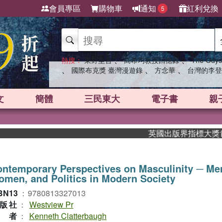
會員專區
購物車
通知
紅利兌換
5
、
、
熱搜：
東野圭吾
高希均教授回憶錄
The Odys
、
、
、
國際布克獎 臺灣漫遊錄
方念華
台灣的李登
文
簡體
三民東大
電子書
親
英國出版界指標大獎肯定！A
ntemporary Perspectives on Masculinity ─ Me
men, and Politics in Modern Society
BN13
：
9780813327013
版社
：
Westview Pr
作者
：
Kenneth Clatterbaugh