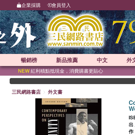
企業採購
會員登入
暢銷榜
新品
推薦
中文
外
NEW
紅利積點抵現金，消費購書更貼心
三民網路書店
外文書
Co
Wo
IS
出