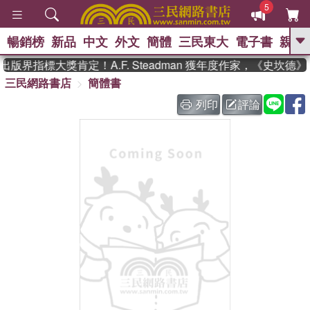
5
暢銷榜
新品
中文
外文
簡體
三民東大
電子書
親子
GO
版界指標大獎肯定！A.F. Steadman 獲年度作家，《史坎德
三民網路書店
簡體書
、
、
熱搜：
東野圭吾
The Odyssey
、
、
父親節
如果歷史是一群喵
暑期
列印
評論
、
、
推薦
國際布克獎 臺灣漫遊錄
方
、
、
念華
台灣的李登輝時代
數學女
、
孩：黎曼猜想
偉大的迷走神經