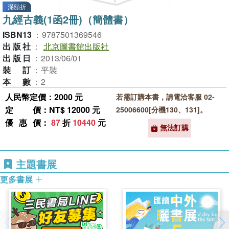
滿額折
九經古義(1函2冊)（簡體書）
ISBN13
：
9787501369546
出版社
：
北京圖書館出版社
出版日
：
2013/06/01
裝訂
：
平裝
本數
：
2
人民幣定價：2000 元
若需訂購本書，請電洽客服 02-
定價
：NT$ 12000 元
25006600[分機130、131]。
優惠價
：
87
折
10440
元
無法訂購
主題書展
更多書展