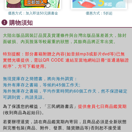
優惠方式：
加入即送50元購書金
優惠方式：
5折起
購物須知
大陸出版品因裝訂品質及貨運條件與台灣出版品落差甚大，除封
面破損、內頁脫落等較嚴重的狀態，其餘商品將正常出貨。
特別提醒：部分書籍附贈之內容(如音頻mp3或影片dvd等)已無
實體光碟提供，需以QR CODE 連結至當地網站註冊“並通過驗證
程序”，方可下載使用。
無現貨庫存之簡體書，將向海外調貨：
海外有庫存之書籍，等候約45個工作天;
海外無庫存之書籍，平均作業時間約60個工作天，然不保證確定
可調到貨，尚請見諒。
為了保護您的權益，「三民網路書店」
提供會員七日商品鑑賞期
(收到商品為起始日)。
若要辦理退貨，請在商品鑑賞期內寄回，且商品必須是全新狀態
與完整包裝(商品、附件、發票、隨貨贈品等)否則恕不接受退