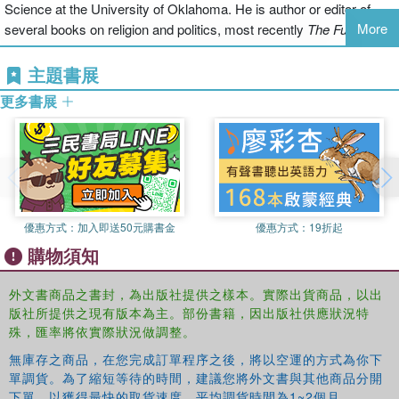
Science at the University of Oklahoma. He is author or editor of
More
several books on religion and politics, most recently
The Future of
Religious Freedom: Global Challenges
.
主題書展
Laura R. Olson
is Centennial Professor in the Department of
更多書展
Political Science at Clemson University and Editor-in-Chief of the
Journal for the Scientific Study of Religion.
Kevin Den Dulk
is the Paul B. Henry Chair in Political Science and
Director of the Henry Institute at Calvin College. He is the coauthor
of
A Disappearing God Gap: Religion and the 2008 Election
and
優惠方式：
加入即送50元購書金
優惠方式：
19折起
Pews, Prayers, and Participation: Religion and Civic Responsibility
.
購物須知
外文書商品之書封，為出版社提供之樣本。實際出貨商品，以出
版社所提供之現有版本為主。部份書籍，因出版社供應狀況特
殊，匯率將依實際狀況做調整。
無庫存之商品，在您完成訂單程序之後，將以空運的方式為你下
單調貨。為了縮短等待的時間，建議您將外文書與其他商品分開
下單，以獲得最快的取貨速度，平均調貨時間為1~2個月。