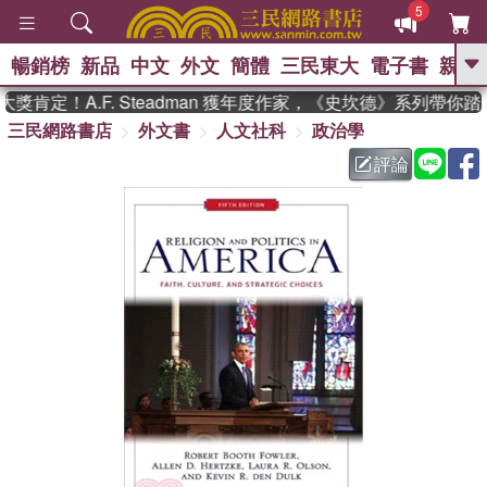
5
暢銷榜
新品
中文
外文
簡體
三民東大
電子書
親子
GO
肯定！A.F. Steadman 獲年度作家，《史坎德》系列帶你踏
三民網路書店
外文書
人文社科
政治學
、
熱搜：
東野圭吾
高希均教授回憶錄
、
、
、
The Odyssey
父親節
如果歷
評論
、
、
史是一群喵
暑期推薦
國際布克
、
、
獎 臺灣漫遊錄
方念華
台灣的李
、
、
登輝時代
數學女孩：黎曼猜想
偉大的迷走神經