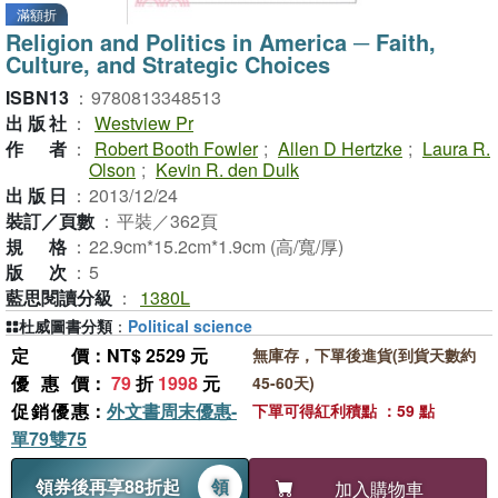
滿額折
Religion and Politics in America ─ Faith,
Culture, and Strategic Choices
ISBN13
：
9780813348513
出版社
：
Westview Pr
作者
：
Robert Booth Fowler
;
Allen D Hertzke
;
Laura R.
Olson
;
Kevin R. den Dulk
出版日
：
2013/12/24
裝訂／頁數
：
平裝／362頁
規格
：
22.9cm*15.2cm*1.9cm (高/寬/厚)
版次
：
5
藍思閱讀分級
：
1380L
杜威圖書分類
：
Political science
定價
：NT$ 2529 元
無庫存，下單後進貨(到貨天數約
優惠價
：
79
折
1998
元
45-60天)
促銷優惠
：
外文書周末優惠-
下單可得紅利積點 ：59 點
單79雙75
領券後再享88折起
領
加入購物車