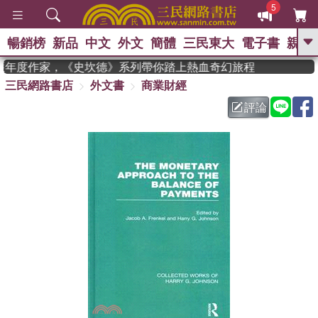
5
暢銷榜
新品
中文
外文
簡體
三民東大
電子書
親子
GO
an 獲年度作家，《史坎德》系列帶你踏上熱血奇幻旅程
三民網路書店
外文書
商業財經
、
熱搜：
東野圭吾
高希均教授回憶錄
、
、
、
The Odyssey
父親節
如果歷
評論
、
、
史是一群喵
暑期推薦
國際布克
、
、
獎 臺灣漫遊錄
方念華
台灣的李
、
、
登輝時代
數學女孩：黎曼猜想
偉大的迷走神經