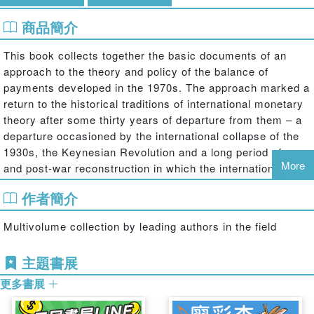
商品簡介
This book collects together the basic documents of an
approach to the theory and policy of the balance of
payments developed in the 1970s. The approach marked a
return to the historical traditions of international monetary
theory after some thirty years of departure from them – a
departure occasioned by the international collapse of the
1930s, the Keynesian Revolution and a long period of war
More
and post-war reconstruction in which the international
monetary system was fragmented by exchange controls,
作者簡介
currency inconvertibility and controls over international
trade and capital movements.
Multivolume collection by leading authors in the field
主題書展
更多書展