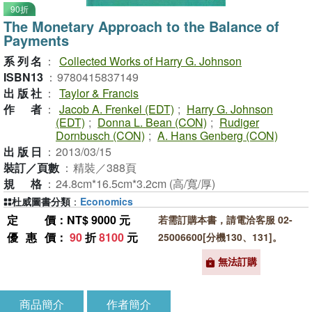
90折
The Monetary Approach to the Balance of
Payments
系列名
：
Collected Works of Harry G. Johnson
ISBN13
：
9780415837149
出版社
：
Taylor & Francis
作者
：
Jacob A. Frenkel (EDT)
;
Harry G. Johnson
(EDT)
;
Donna L. Bean (CON)
;
Rudiger
Dornbusch (CON)
;
A. Hans Genberg (CON)
出版日
：
2013/03/15
裝訂／頁數
：
精裝／388頁
規格
：
24.8cm*16.5cm*3.2cm (高/寬/厚)
杜威圖書分類
：
Economics
定價
：NT$ 9000 元
若需訂購本書，請電洽客服 02-
優惠價
：
90
折
8100
元
25006600[分機130、131]。
無法訂購
商品簡介
作者簡介