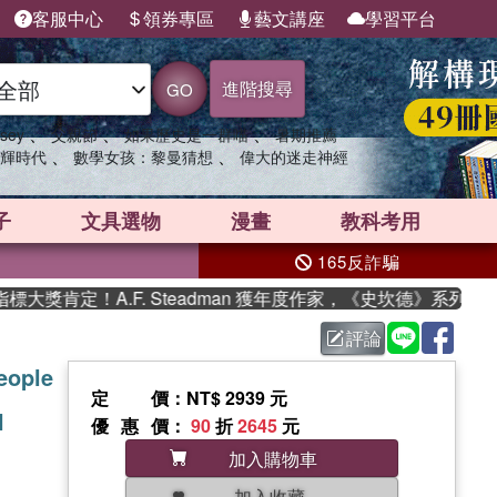
客服中心
領券專區
藝文講座
學習平台
進階搜尋
GO
、
、
、
sey
父親節
如果歷史是一群喵
暑期推薦
、
、
輝時代
數學女孩：黎曼猜想
偉大的迷走神經
子
文具選物
漫畫
教科考用
165反詐騙
肯定！A.F. Steadman 獲年度作家，《史坎德》系列帶你踏
評論
eople
定價
：NT$ 2939 元
l
優惠價
：
90
折
2645
元
加入購物車
加入收藏