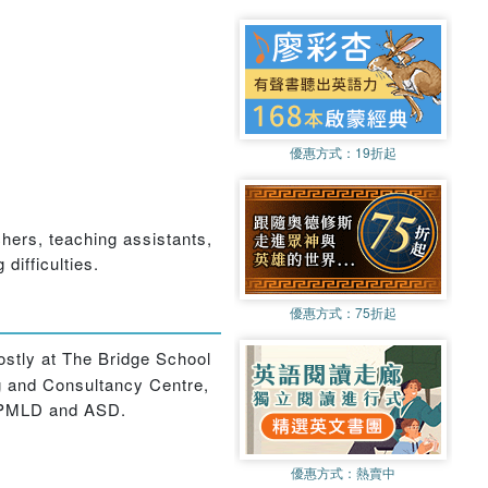
優惠方式：
19折起
chers, teaching assistants,
difficulties.
優惠方式：
75折起
ostly at The Bridge School
ng and Consultancy Centre,
D, PMLD and ASD.
優惠方式：
熱賣中