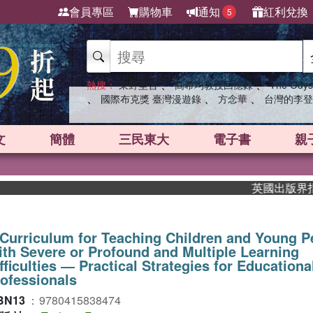
會員專區
購物車
通知
紅利兌換
5
、
、
熱搜：
東野圭吾
高希均教授回憶錄
The Odys
、
、
、
國際布克獎 臺灣漫遊錄
方念華
台灣的李登
文
簡體
三民東大
電子書
親
英國出版界指標大獎
Curriculum for Teaching Children and Young P
th Severe or Profound and Multiple Learning
fficulties ― Practical Strategies for Educationa
ofessionals
BN13
：
9780415838474