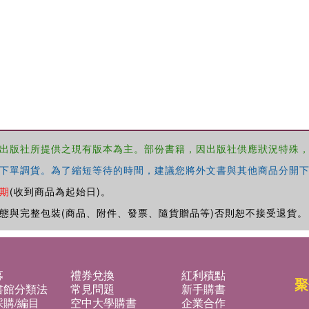
出版社所提供之現有版本為主。部份書籍，因出版社供應狀況特殊
下單調貨。為了縮短等待的時間，建議您將外文書與其他商品分開下
期
(收到商品為起始日)。
態與完整包裝(商品、附件、發票、隨貨贈品等)否則恕不接受退貨。
募
禮券兌換
紅利積點
聚
書館分類法
常見問題
新手購書
購/編目
空中大學購書
企業合作