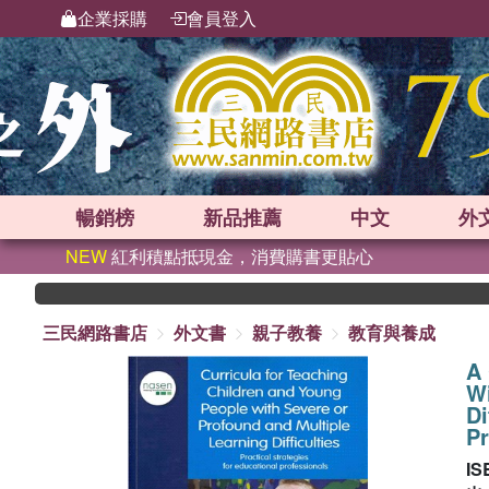
企業採購
會員登入
暢銷榜
新品
推薦
中文
外
NEW
紅利積點抵現金，消費購書更貼心
三民網路書店
外文書
親子教養
教育與養成
A 
Wi
Di
Pr
IS