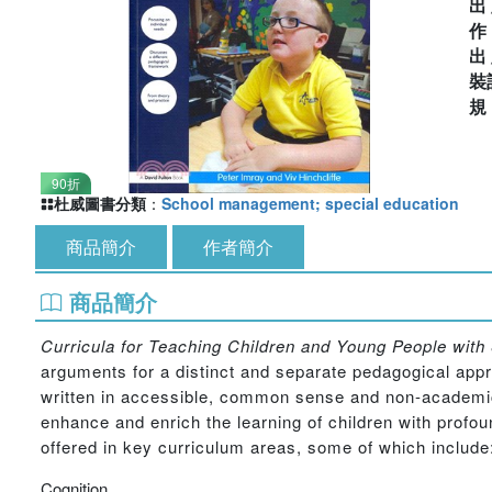
出
出
裝
90折
杜威圖書分類
：
School management; special education
商品簡介
作者簡介
商品簡介
Curricula for Teaching Children and Young People with 
arguments for a distinct and separate pedagogical appr
written in accessible, common sense and non-academic 
enhance and enrich the learning of children with profoun
offered in key curriculum areas, some of which include
Cognition