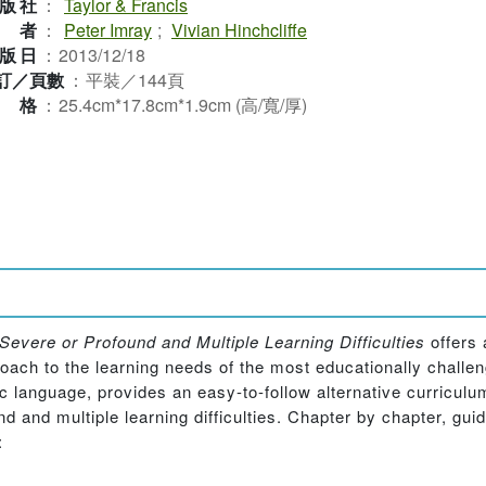
版社
：
Taylor & Francis
作者
：
Peter Imray
;
Vivian Hinchcliffe
版日
：
2013/12/18
訂／頁數
：
平裝／144頁
規格
：
25.4cm*17.8cm*1.9cm (高/寬/厚)
Severe or Profound and Multiple Learning Difficulties
offers 
oach to the learning needs of the most educationally challen
language, provides an easy-to-follow alternative curriculum
d and multiple learning difficulties. Chapter by chapter, gui
: