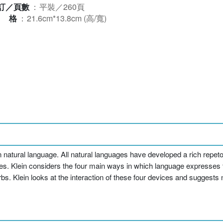
訂／頁數
：
平裝／260頁
規格
：
21.6cm*13.8cm (高/寬)
n natural language. All natural languages have developed a rich repeto
les. Klein considers the four main ways in which language expresses t
erbs. Klein looks at the interaction of these four devices and suggest