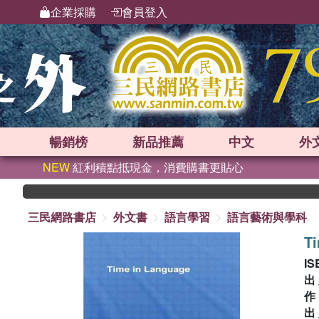
企業採購
會員登入
暢銷榜
新品
推薦
中文
外
NEW
紅利積點抵現金，消費購書更貼心
三民網路書店
外文書
語言學習
語言藝術與學科
T
IS
出
出