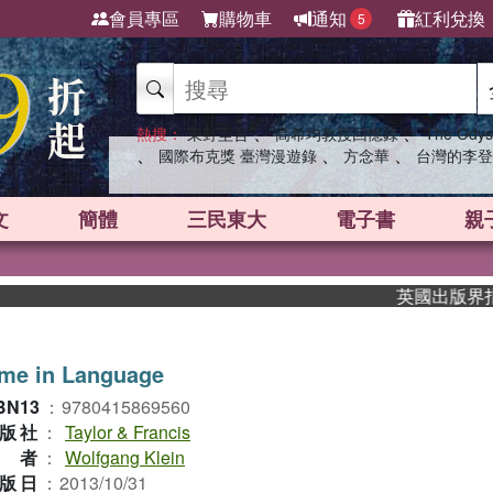
會員專區
購物車
通知
紅利兌換
5
、
、
熱搜：
東野圭吾
高希均教授回憶錄
The Odys
、
、
、
國際布克獎 臺灣漫遊錄
方念華
台灣的李登
文
簡體
三民東大
電子書
親
英國出版界指標大
ime in Language
BN13
：
9780415869560
版社
：
Taylor & Francis
作者
：
Wolfgang Klein
版日
：
2013/10/31