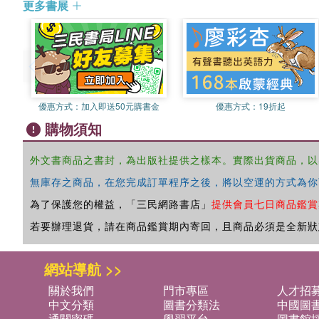
更多書展
優惠方式：
加入即送50元購書金
優惠方式：
19折起
購物須知
外文書商品之書封，為出版社提供之樣本。實際出貨商品，以
無庫存之商品，在您完成訂單程序之後，將以空運的方式為你
為了保護您的權益，「三民網路書店」
提供會員七日商品鑑賞
若要辦理退貨，請在商品鑑賞期內寄回，且商品必須是全新狀
網站導航 >>
關於我們
門市專區
人才招
中文分類
圖書分類法
中國圖
通關密碼
學習平台
圖書館採