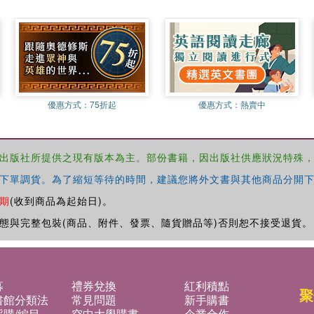
優惠方式：
75折起
優惠方式：
熱賣中
出版社所提供之現有版本為主。部份書籍，因出版社供應狀況特殊
下單調貨。為了縮短等待的時間，建議您將外文書與其他商品分開下
期
(收到商品為起始日)。
態與完整包裝(商品、附件、發票、隨貨贈品等)否則恕不接受退貨。
募
禮券兌換
紅利積點
聚
書館分類法
常見問題
新手購書
購/編目
空中大學購書
企業合作