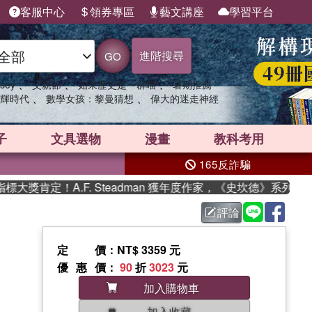
客服中心
領券專區
藝文講座
學習平台
進階搜尋
GO
、
、
、
sey
父親節
如果歷史是一群喵
暑期推薦
、
、
輝時代
數學女孩：黎曼猜想
偉大的迷走神經
子
文具選物
漫畫
教科考用
165反詐騙
獎肯定！A.F. Steadman 獲年度作家，《史坎德》系列帶你
評論
定價
：NT$ 3359 元
優惠價
：
90
折
3023
元
加入購物車
加入收藏