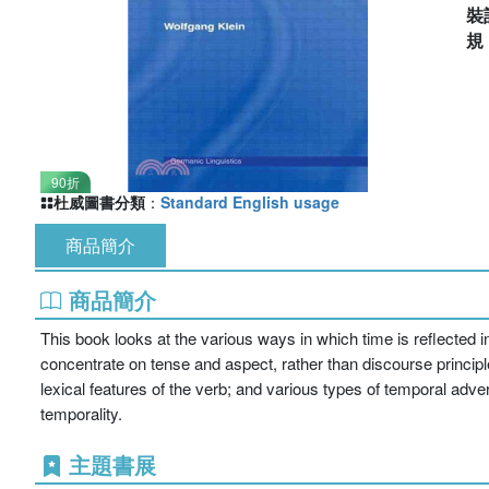
裝
90折
杜威圖書分類
：
Standard English usage
商品簡介
商品簡介
This book looks at the various ways in which time is reflected i
concentrate on tense and aspect, rather than discourse princip
lexical features of the verb; and various types of temporal adv
temporality.
主題書展