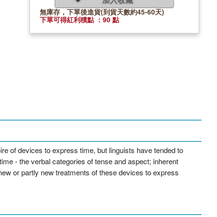
無庫存，下單後進貨(到貨天數約45-60天)
下單可得紅利積點 ：90 點
ire of devices to express time, but linguists have tended to
ime - the verbal categories of tense and aspect; inherent
s new or partly new treatments of these devices to express