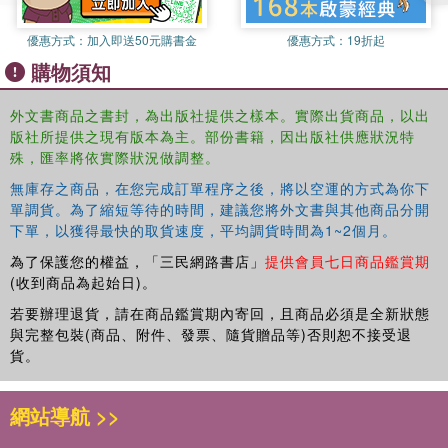
優惠方式：
加入即送50元購書金
優惠方式：
19折起
購物須知
外文書商品之書封，為出版社提供之樣本。實際出貨商品，以出
版社所提供之現有版本為主。部份書籍，因出版社供應狀況特
殊，匯率將依實際狀況做調整。
無庫存之商品，在您完成訂單程序之後，將以空運的方式為你下
單調貨。為了縮短等待的時間，建議您將外文書與其他商品分開
下單，以獲得最快的取貨速度，平均調貨時間為1~2個月。
為了保護您的權益，「三民網路書店」
提供會員七日商品鑑賞期
(收到商品為起始日)。
若要辦理退貨，請在商品鑑賞期內寄回，且商品必須是全新狀態
與完整包裝(商品、附件、發票、隨貨贈品等)否則恕不接受退
貨。
網站導航 >>