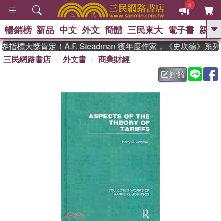
5
暢銷榜
新品
中文
外文
簡體
三民東大
電子書
親子
GO
指標大獎肯定！A.F. Steadman 獲年度作家，《史坎德》系
三民網路書店
外文書
商業財經
、
熱搜：
東野圭吾
高希均教授回憶錄
、
、
、
The Odyssey
父親節
如果歷
評論
、
、
史是一群喵
暑期推薦
國際布克
、
、
獎 臺灣漫遊錄
方念華
台灣的李
、
、
登輝時代
數學女孩：黎曼猜想
偉大的迷走神經