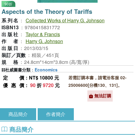
90折
Aspects of the Theory of Tariffs
系列名
：
Collected Works of Harry G. Johnson
ISBN13
：
9780415831772
出版社
：
Taylor & Francis
作者
：
Harry G. Johnson
出版日
：
2013/03/15
裝訂／頁數
：
精裝／451頁
規格
：
24.8cm*14cm*3.8cm (高/寬/厚)
杜威圖書分類
：
Economics
定價
：NT$ 10800 元
若需訂購本書，請電洽客服 02-
優惠價
：
90
折
9720
元
25006600[分機130、131]。
無法訂購
商品簡介
作者簡介
商品簡介