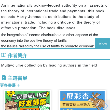
An internationally acknowledged authority on all aspects of
the theory of international trade and payments, this book
collects Harry Johnson's contributions to the study of
international trade, including a critique of the theory of
effective protection. The book discusses:
the integration of income distribution and other aspects of the
economy into the positive theory of tariffs
More
the issues raised by the use of tariffs to promote economic
development
作者簡介
the implications of distortions of various kinds in the working of
competition for tariff theory and policy
Multivolume collection by leading authors in the field
the costs of protection
the implications of effective protection for world economic
主題書展
development and the economic effects of trade preferences
更多書展
the question of free trade and the extent to which it requires the
harmonization other aspects of economic policy.