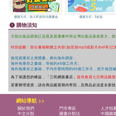
優惠方式：
加入即送50元購書金
優惠方式：
5折起
購物須知
大陸出版品因裝訂品質及貨運條件與台灣出版品落差甚大，除
特別提醒：部分書籍附贈之內容(如音頻mp3或影片dvd等)已
無現貨庫存之簡體書，將向海外調貨：
海外有庫存之書籍，等候約45個工作天;
海外無庫存之書籍，平均作業時間約60個工作天，然不保證
為了保護您的權益，「三民網路書店」
提供會員七日商品鑑賞
若要辦理退貨，請在商品鑑賞期內寄回，且商品必須是全新狀
網站導航 >>
關於我們
門市專區
人才招
中文分類
圖書分類法
中國圖