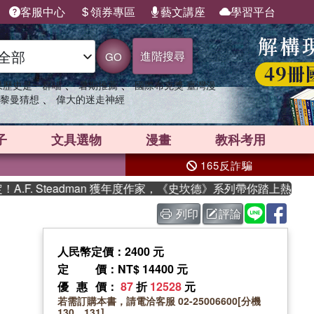
客服中心
領券專區
藝文講座
學習平台
進階搜尋
GO
、
、
果歷史是一群喵
暑期推薦
國際布克獎 臺灣漫
、
黎曼猜想
偉大的迷走神經
子
文具選物
漫畫
教科考用
165反詐騙
. Steadman 獲年度作家，《史坎德》系列帶你踏上熱血奇幻
列印
評論
人民幣定價：2400 元
定價
：NT$ 14400 元
優惠價
：
87
折
12528
元
若需訂購本書，請電洽客服 02-25006600[分機
130、131]。