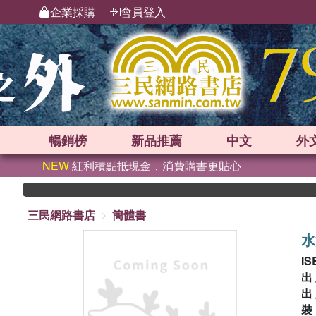
企業採購
會員登入
暢銷榜
新品
推薦
中文
外
NEW
紅利積點抵現金，消費購書更貼心
三民網路書店
簡體書
水
IS
出
出