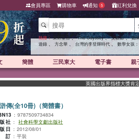
會員專區
購物車
通知
紅利兌換
5
、
、
、
熱搜：
東野圭吾
The Odyssey
父親節
如
、
、
、
遊錄
方念華
台灣的李登輝時代
數學女孩：
文
簡體
三民東大
電子書
親
英國出版界指標大獎肯定！A.F
滸傳(全10冊)（簡體書）
BN13
：
9787509734834
版社
：
社會科學文獻出版社
版日
：
2012/08/01
裝訂
：
平裝