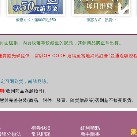
優惠方式：
滿600現折50
優惠方式：
熱賣中
封面破損、內頁脫落等較嚴重的狀態，其餘商品將正常出貨。
無實體光碟提供，需以QR CODE 連結至當地網站註冊“並通過驗證
確定可調到貨，尚請見諒。
期
(收到商品為起始日)。
態與完整包裝(商品、附件、發票、隨貨贈品等)否則恕不接受退貨。
募
禮券兌換
紅利積點
聚
書館分類法
常見問題
新手購書