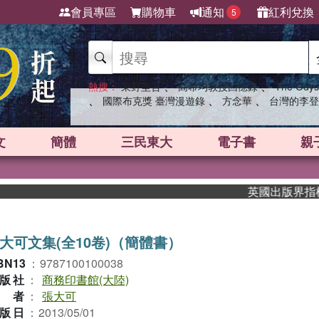
會員專區
購物車
通知
紅利兌換
5
、
、
熱搜：
東野圭吾
高希均教授回憶錄
The Odys
、
、
、
國際布克獎 臺灣漫遊錄
方念華
台灣的李登
文
簡體
三民東大
電子書
親
英國出版界指標大獎肯
大可文集(全10卷)（簡體書）
BN13
：
9787100100038
版社
：
商務印書館(大陸)
作者
：
張大可
版日
：
2013/05/01