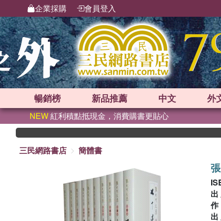
企業採購
會員登入
暢銷榜
新品
推薦
中文
外
NEW
紅利積點抵現金，消費購書更貼心
三民網路書店
簡體書
張
IS
出
出