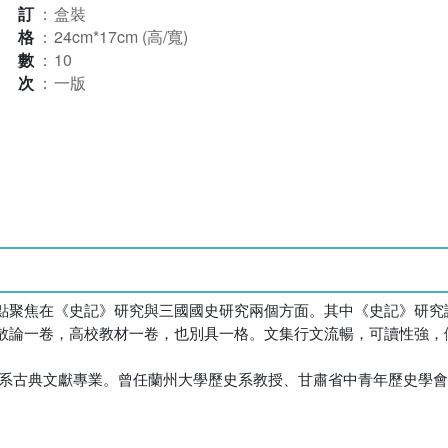
裝訂
：
盒裝
規格
：
24cm*17cm (高/寬)
本數
：
10
版次
：
一版
點聚焦在《史記》研究與三國國史研究兩個方面。其中《史記》研究
散論一卷，高校教材一卷，也別具一格。文集行文流暢，可讀性強，
學中文系古典文獻專業。曾任蘭州大學歷史系教授、甘肅省中青年歷史