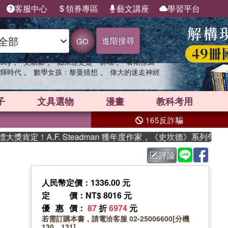
客服中心
領券專區
藝文講座
學習平台
進階搜尋
GO
、
、
、
sey
父親節
如果歷史是一群喵
暑期推薦
、
、
輝時代
數學女孩：黎曼猜想
偉大的迷走神經
子
文具選物
漫畫
教科考用
165反詐騙
定！A.F. Steadman 獲年度作家，《史坎德》系列帶你踏上
評論
人民幣定價：1336.00 元
定價
：NT$ 8016 元
優惠價
：
87
折
6974
元
若需訂購本書，請電洽客服 02-25006600[分機
130、131]。