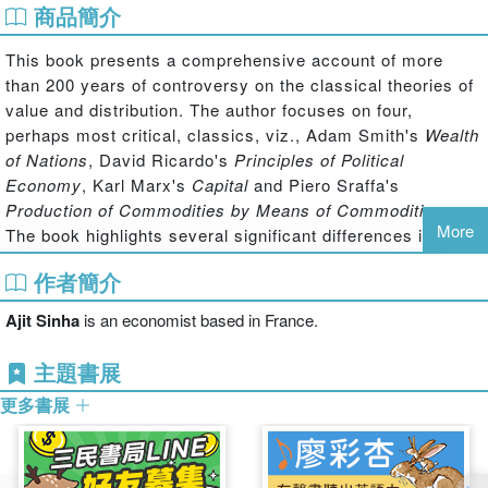
商品簡介
This book presents a comprehensive account of more
than 200 years of controversy on the classical theories of
value and distribution. The author focuses on four,
perhaps most critical, classics, viz., Adam Smith's
Wealth
of Nations
, David Ricardo's
Principles of Political
Economy
, Karl Marx's
Capital
and Piero Sraffa's
Production of Commodities by Means of Commodities
.
More
The book highlights several significant differences in the
theories of the four authors as it searches for the
作者簡介
‘classical standpoint' that separates them from the
‘moderns'. It throws fresh light on some old questions
Ajit Sinha
is an economist based in France.
while introducing new, controversial interpretations in the
literature surrounding it. It is unique in its organisation as
主題書展
it first presents the author's close reading of the theories
更多書展
of value and distribution in the four classics and then
critically engages with the major alternative interpretations
and criticisms of the theories discussed therein.