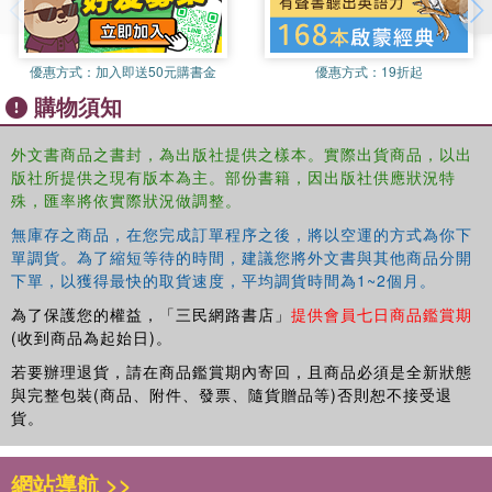
Bringing original insights on theoretical positions, the book
challenges canonical interpretations so as to discuss and
analyse the flaws and weaknesses, in addition to the
優惠方式：
加入即送50元購書金
優惠方式：
19折起
already obvious strengths, of widely celebrated theories.
購物須知
The theories discussed here emerge from questions like:
what role does demand or human psychology play in the
外文書商品之書封，為出版社提供之樣本。實際出貨商品，以出
determination of value in classical theory? Do classical
版社所提供之現有版本為主。部份書籍，因出版社供應狀況特
economists determine the distribution of income within the
殊，匯率將依實際狀況做調整。
context of a theory of prices and resource allocation?
無庫存之商品，在您完成訂單程序之後，將以空運的方式為你下
What role does the notion of ‘equilibrium' play in classical
單調貨。為了縮短等待的時間，建議您將外文書與其他商品分開
theory and the theory of Sraffa?
下單，以獲得最快的取貨速度，平均調貨時間為1~2個月。
為了保護您的權益，「三民網路書店」
提供會員七日商品鑑賞期
It will appeal to academics and students of economic
(收到商品為起始日)。
theory and philosophy, as well as to the general reader.
若要辦理退貨，請在商品鑑賞期內寄回，且商品必須是全新狀態
與完整包裝(商品、附件、發票、隨貨贈品等)否則恕不接受退
貨。
網站導航 >>