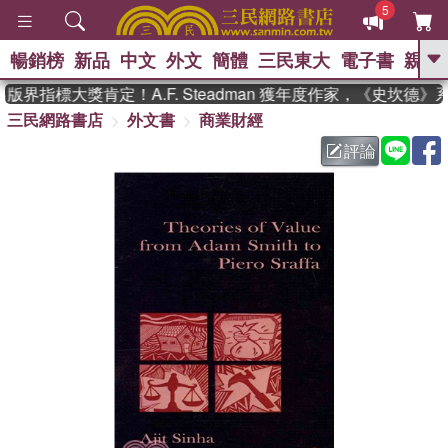
5
暢銷榜
新品
中文
外文
簡體
三民東大
電子書
親子
GO
界指標大獎肯定！A.F. Steadman 獲年度作家，《史坎德
三民網路書店
外文書
商業財經
、
熱搜：
東野圭吾
高希均教授回憶錄
、
、
、
The Odyssey
父親節
如果歷
評論
、
、
史是一群喵
暑期推薦
國際布克
、
、
獎 臺灣漫遊錄
方念華
台灣的李
、
、
登輝時代
數學女孩：黎曼猜想
偉大的迷走神經