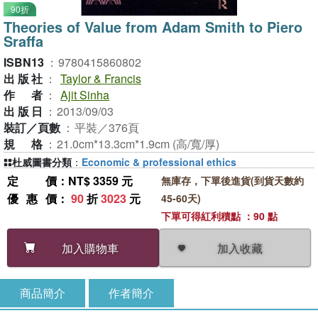
90折
Theories of Value from Adam Smith to Piero
Sraffa
ISBN13
：
9780415860802
出版社
：
Taylor & Francis
作者
：
Ajit Sinha
出版日
：
2013/09/03
裝訂／頁數
：
平裝／376頁
規格
：
21.0cm*13.3cm*1.9cm (高/寬/厚)
杜威圖書分類
：
Economic & professional ethics
定價
：NT$ 3359 元
無庫存，下單後進貨(到貨天數約
優惠價
：
90
折
3023
元
45-60天)
下單可得紅利積點 ：90 點
加入收藏
加入購物車
商品簡介
作者簡介