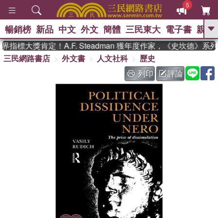
5
暢銷榜
新品
中文
外文
簡體
三民東大
電子書
親子
GO
指標大獎肯定！A.F. Steadman 獲年度作家，《史坎德》系
三民網路書店
外文書
人文社科
歷史
、
、
熱搜：
東野圭吾
The Odyssey
、
、
父親節
如果歷史是一群喵
暑期
列印
評論
、
、
推薦
國際布克獎 臺灣漫遊錄
方
、
、
念華
台灣的李登輝時代
數學女
、
孩：黎曼猜想
偉大的迷走神經