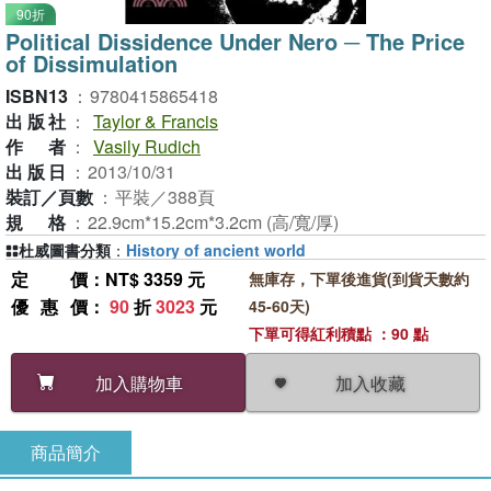
90折
Political Dissidence Under Nero ─ The Price
of Dissimulation
ISBN13
：
9780415865418
出版社
：
Taylor & Francis
作者
：
Vasily Rudich
出版日
：
2013/10/31
裝訂／頁數
：
平裝／388頁
規格
：
22.9cm*15.2cm*3.2cm (高/寬/厚)
杜威圖書分類
：
History of ancient world
定價
：NT$ 3359 元
無庫存，下單後進貨(到貨天數約
優惠價
：
90
折
3023
元
45-60天)
下單可得紅利積點 ：90 點
加入收藏
加入購物車
商品簡介