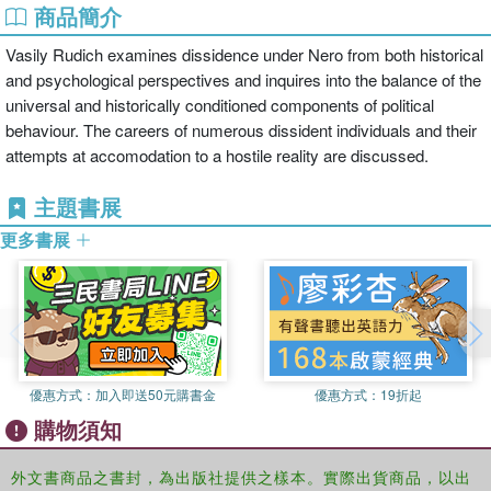
商品簡介
Vasily Rudich examines dissidence under Nero from both historical
and psychological perspectives and inquires into the balance of the
universal and historically conditioned components of political
behaviour. The careers of numerous dissident individuals and their
attempts at accomodation to a hostile reality are discussed.
主題書展
更多書展
優惠方式：
加入即送50元購書金
優惠方式：
19折起
購物須知
外文書商品之書封，為出版社提供之樣本。實際出貨商品，以出