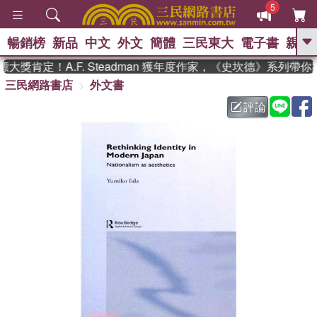
5
暢銷榜
新品
中文
外文
簡體
三民東大
電子書
親子
GO
獎肯定！A.F. Steadman 獲年度作家，《史坎德》系列帶你
三民網路書店
外文書
、
熱搜：
東野圭吾
高希均教授回憶錄
、
、
、
The Odyssey
父親節
如果歷
評論
、
、
史是一群喵
暑期推薦
國際布克
、
、
獎 臺灣漫遊錄
方念華
台灣的李
、
、
登輝時代
數學女孩：黎曼猜想
偉大的迷走神經