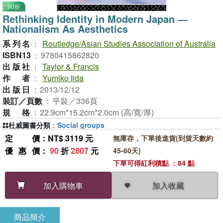
90折
Rethinking Identity in Modern Japan ―
Nationalism As Aesthetics
系列名
：
Routledge/Asian Studies Association of Australia
ISBN13
：
9780415862820
出版社
：
Taylor & Francis
作者
：
Yumiko Iida
出版日
：
2013/12/12
裝訂／頁數
：
平裝／336頁
規格
：
22.9cm*15.2cm*2.0cm (高/寬/厚)
杜威圖書分類
：
Social groups
定價
：NT$ 3119 元
無庫存，下單後進貨(到貨天數約
優惠價
：
90
折
2807
元
45-60天)
下單可得紅利積點 ：84 點
加入收藏
加入購物車
商品簡介