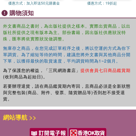
優惠方式：
加入即送50元購書金
優惠方式：
19折起
購物須知
外文書商品之書封，為出版社提供之樣本。實際出貨商品，以出
版社所提供之現有版本為主。部份書籍，因出版社供應狀況特
殊，匯率將依實際狀況做調整。
無庫存之商品，在您完成訂單程序之後，將以空運的方式為你下
單調貨。為了縮短等待的時間，建議您將外文書與其他商品分開
下單，以獲得最快的取貨速度，平均調貨時間為1~2個月。
為了保護您的權益，「三民網路書店」
提供會員七日商品鑑賞期
(收到商品為起始日)。
若要辦理退貨，請在商品鑑賞期內寄回，且商品必須是全新狀態
與完整包裝(商品、附件、發票、隨貨贈品等)否則恕不接受退
貨。
網站導航 >>