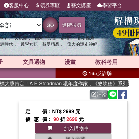
客服中心
領券專區
藝文講座
學習平台
進階搜尋
GO
、
、
、
sey
父親節
如果歷史是一群喵
暑期推薦
、
、
輝時代
數學女孩：黎曼猜想
偉大的迷走神經
子
文具選物
漫畫
教科考用
165反詐騙
肯定！A.F. Steadman 獲年度作家，《史坎德》系列帶你踏
評論
定價
：NT$ 2999 元
優惠價
：
90
折
2699
元
加入購物車
加入收藏