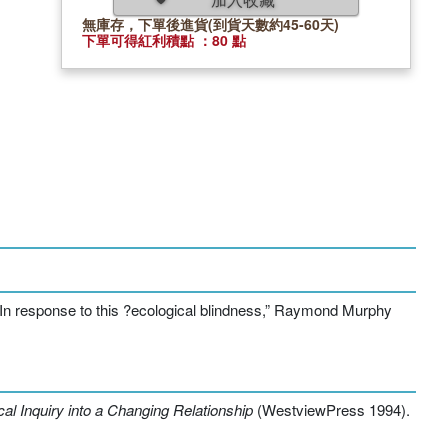
無庫存，下單後進貨(到貨天數約45-60天)
下單可得紅利積點 ：80 點
e. In response to this ?ecological blindness,” Raymond Murphy
cal Inquiry into a Changing Relationship
(WestviewPress 1994).