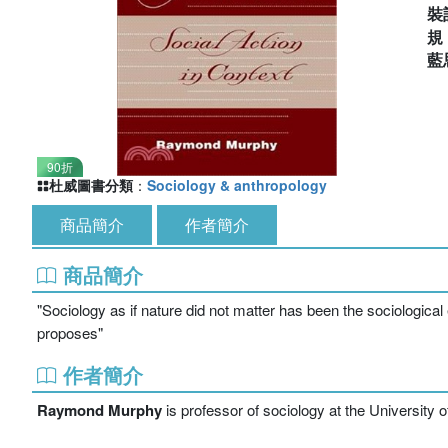
裝
藍
90折
杜威圖書分類
：
Sociology & anthropology
商品簡介
作者簡介
商品簡介
"Sociology as if nature did not matter has been the sociologica
proposes"
作者簡介
Raymond Murphy
is professor of sociology at the University 