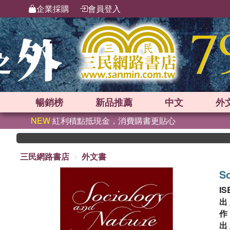
企業採購
會員登入
暢銷榜
新品
推薦
中文
外
NEW
紅利積點抵現金，消費購書更貼心
三民網路書店
外文書
So
IS
出
出