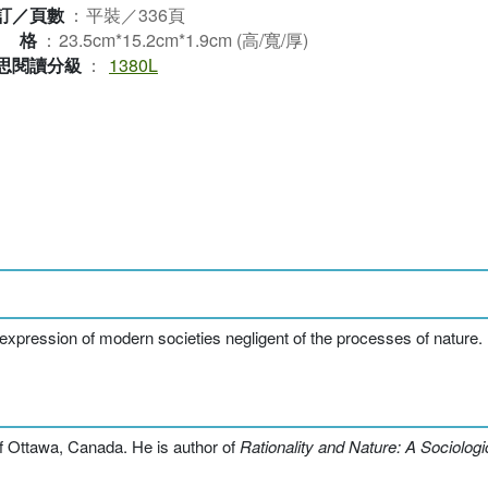
訂／頁數
：
平裝／336頁
規格
：
23.5cm*15.2cm*1.9cm (高/寬/厚)
思閱讀分級
：
1380L
l expression of modern societies negligent of the processes of natur
of Ottawa, Canada. He is author of
Rationality and Nature: A Sociologi