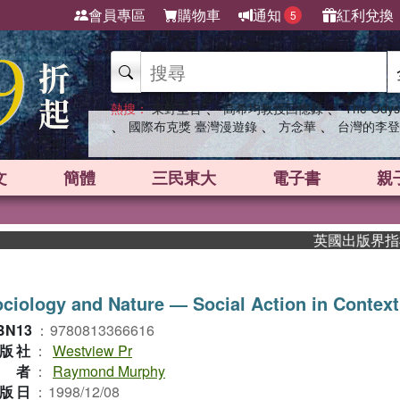
會員專區
購物車
通知
紅利兌換
5
、
、
熱搜：
東野圭吾
高希均教授回憶錄
The Odys
、
、
、
國際布克獎 臺灣漫遊錄
方念華
台灣的李登
文
簡體
三民東大
電子書
親
英國出版界指標大獎
ciology and Nature ― Social Action in Context
BN13
：
9780813366616
版社
：
Westview Pr
作者
：
Raymond Murphy
版日
：
1998/12/08