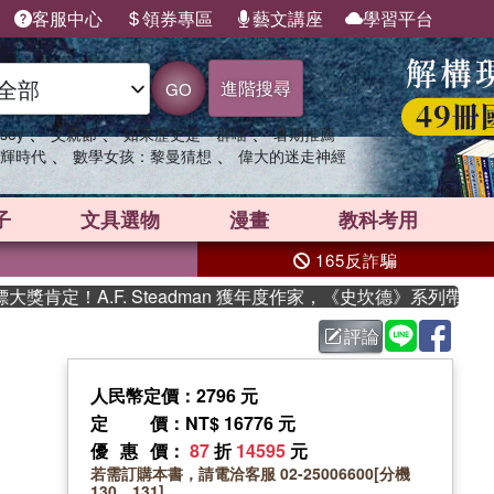
客服中心
領券專區
藝文講座
學習平台
進階搜尋
GO
、
、
、
sey
父親節
如果歷史是一群喵
暑期推薦
、
、
輝時代
數學女孩：黎曼猜想
偉大的迷走神經
子
文具選物
漫畫
教科考用
165反詐騙
A.F. Steadman 獲年度作家，《史坎德》系列帶你踏上熱血
評論
人民幣定價：2796 元
定價
：NT$ 16776 元
優惠價
：
87
折
14595
元
若需訂購本書，請電洽客服 02-25006600[分機
130、131]。