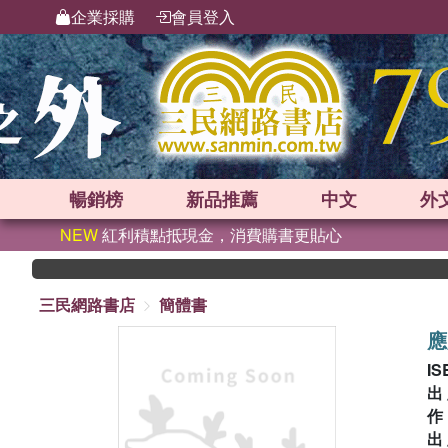
企業採購
會員登入
暢銷榜
新品
推薦
中文
外
NEW
紅利積點抵現金，消費購書更貼心
三民網路書店
簡體書
應
IS
出
出