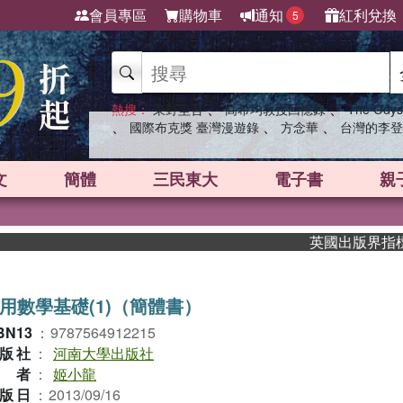
會員專區
購物車
通知
紅利兌換
5
、
、
熱搜：
東野圭吾
高希均教授回憶錄
The Odys
、
、
、
國際布克獎 臺灣漫遊錄
方念華
台灣的李登
文
簡體
三民東大
電子書
親
英國出版界指標大獎肯定！
用數學基礎(1)（簡體書）
BN13
：
9787564912215
版社
：
河南大學出版社
作者
：
姬小龍
版日
：
2013/09/16