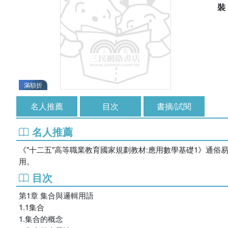
滿額折
名人推薦
目次
書摘/試閱
名人推薦
《"十二五"高等職業教育國家規劃教材:應用數學基礎1》通
用。
目次
第1章 集合與邏輯用語
1.1集合
1.集合的概念