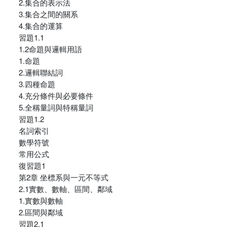
2.集合的表示法
3.集合之間的關系
4.集合的運算
習題1.1
1.2命題與邏輯用語
1.命題
2.邏輯聯結詞
3.四種命題
4.充分條件與必要條件
5.全稱量詞與特稱量詞
習題1.2
名詞索引
數學符號
常用公式
復習題1
第2章 坐標系與一元不等式
2.1實數、數軸、區間、鄰域
1.實數與數軸
2.區間與鄰域
習題2.1