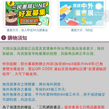
Section B Speaking
Part Two Reading
SeotjOil A Phone Books
Seotion B How to Improve Your Working Efficienoy
Part Three Grammar and Exeroises
優惠方式：
加入即送50元購書金
優惠方式：
5折起
Part Four Guided Wr}ring
購物須知
Unit 3 Identifylng Directions
Part One Listening and Speaking
Section A Listening
大陸出版品因裝訂品質及貨運條件與台灣出版品落差甚大，除封
面破損、內頁脫落等較嚴重的狀態，其餘商品將正常出貨。
Section B Speaking
Part Two Reading
特別提醒：部分書籍附贈之內容(如音頻mp3或影片dvd等)已無
Section A Company Organization
實體光碟提供，需以QR CODE 連結至當地網站註冊“並通過驗證
Seotion B Youth in the United States“GeographicaI lI I iterate
程序”，方可下載使用。
MostlY
Part Three Grammar and Exercises
無現貨庫存之簡體書，將向海外調貨：
Part Four Guided Writfng
海外有庫存之書籍，等候約45個工作天;
Unit 4 Making ApoIogies?
海外無庫存之書籍，平均作業時間約60個工作天，然不保證確定
Part one Listening and Speaking
可調到貨，尚請見諒。
SectiOR A Listening
為了保護您的權益，「三民網路書店」
提供會員七日商品鑑賞期