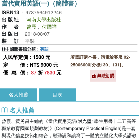
當代實用英語(一)（簡體書）
ISBN13
：
9787564912246
出版社
：
河南大學出版社
作者
：
曾霞
;
何國祥
出版日
：
2018/08/07
裝訂
：
平裝
中國圖書館分類
：
英語
人民幣定價：1500 元
若需訂購本書，請電洽客服 02-
定價
：NT$ 9000 元
25006600[分機130、131]。
優惠價
：
87
折
7830
元
無法訂購
名人推薦
目次
名人推薦
曾霞、黃勇昌主編的《當代實用英語(附光盤1學生用書十二五高等
職業教育國家規劃教材)》(Contemporary Practical English)是一套
與現代信息技術相結合，融聽說和讀寫于一體的立體化大學英語教