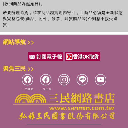
Section B Speaking
(收到商品為起始日)。
Part Two Reading
若要辦理退貨，請在商品鑑賞期內寄回，且商品必須是全新狀態
Section A How to Make an ApoIogy?(I)
與完整包裝(商品、附件、發票、隨貨贈品等)否則恕不接受退
Section B H0w to Make arl ApoIogy?(II)
貨。
Part Three Grammar and Exeroises
Part Four Guided Writing
Unit 5 Interview
網站導航 >>
Part one LIstening and Speaking
Section A Listening
Section B Speaking
Part Two Readfng
聚焦三民 >>
Section A Interview for a Tour Guide
Section B Interview
Part TllFee Grammar and Exercises
三民書局
三民出版
Part Four Guided Writlng
Unit 6 Campus Life
Part One Listening and Speaking
Section A Listening
Section B Speaking
Part Two Reading