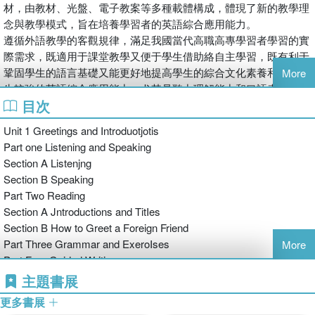
材，由教材、光盤、電子教案等多種載體構成，體現了新的教學理
念與教學模式，旨在培養學習者的英語綜合應用能力。
遵循外語教學的客觀規律，滿足我國當代高職高專學習者學習的實
際需求，既適用于課堂教學又便于學生借助絡自主學習，既有利于
鞏固學生的語言基礎又能更好地提高學生的綜合文化素養和培養學
More
生較強的英語綜合應用能力，尤其是聽力理解能力和口語表達能
目次
力，使他們在今后的學習、工作和社會交往中能用英語有效地進行
口頭和書面的信息交流。以適應我國社會發展和國際交往的需要。
Unit 1 Greetings and Introduotjotis
Part one Listening and Speaking
Section A Listenjng
Section B Speaking
Part Two Reading
Section A Jntroductions and TitIes
Section B How to Greet a Foreign Friend
Part Three Grammar and ExeroIses
More
Part Four Guided Writing
Unit 2 Telephone CaIIS
主題書展
Part One Listening and Speaking
更多書展
Section A Listening