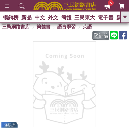
5
暢銷榜
新品
中文
外文
簡體
三民東大
電子書
親子
GO
三民網路書店
簡體書
語言學習
英語
評論
熱搜：
滿額折