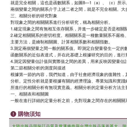
就是完全相關，這也是函數關系，如圖8—1（a）、（c）所
兩個變量之間的關系介于上述二者之間，就是不完全相關。大
三、相關分析的研究對象
對現象之間的相關關系進行分析研究，稱為相關分析。
1.確定現象之間有無相互依存關系，并進一步確定是否是相
2.確定相關關系的密切程度。相關關系是一種數量關系不嚴
主要方法，是繪制相關圖、計算相關系數和相關指數。
3.測定兩個變量之間一般的關系值。即測定自變量發生一定
函數關系的近似表達式，并在此基礎上根據研究的目的，進行
4.測定因變量估計值與實際值之間的差異，用來反映因變量
第二節相關分析的測度與描述
根據第一節的內容，我們知道，由于社會經濟現象的復雜性，
分析。定性分析就是要根據有關的經濟理論、專業知識和實踐
所進行的相關分析有無現實意義。相關分析的定量分析方法主
一、相關表和相關圖
一般在進行詳細的定量分析之前，先對現象之間存在的相關關
購物須知
大陸出版品因裝訂品質及貨運條件與台灣出版品落差甚大，除