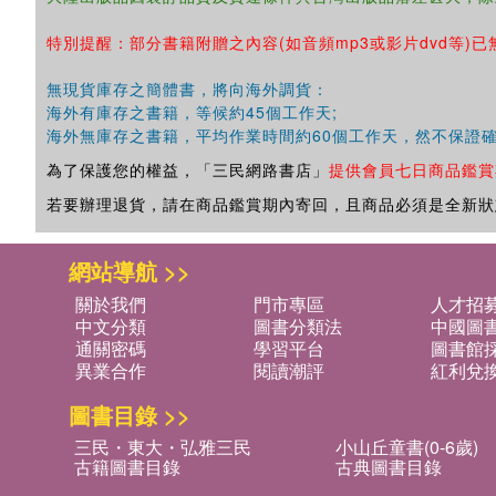
特別提醒：部分書籍附贈之內容(如音頻mp3或影片dvd等)已
無現貨庫存之簡體書，將向海外調貨：
海外有庫存之書籍，等候約45個工作天;
海外無庫存之書籍，平均作業時間約60個工作天，然不保證
為了保護您的權益，「三民網路書店」
提供會員七日商品鑑賞
若要辦理退貨，請在商品鑑賞期內寄回，且商品必須是全新狀
網站導航 >>
關於我們
門市專區
人才招
中文分類
圖書分類法
中國圖
通關密碼
學習平台
圖書館採
異業合作
閱讀潮評
紅利兌
圖書目錄 >>
三民・東大・弘雅三民
小山丘童書(0-6歲)
古籍圖書目錄
古典圖書目錄