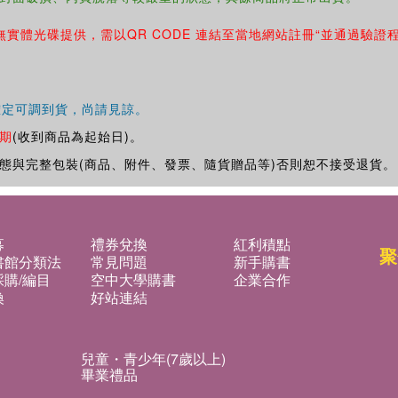
無實體光碟提供，需以QR CODE 連結至當地網站註冊“並通過驗證
確定可調到貨，尚請見諒。
期
(收到商品為起始日)。
態與完整包裝(商品、附件、發票、隨貨贈品等)否則恕不接受退貨。
募
禮券兌換
紅利積點
聚
書館分類法
常見問題
新手購書
購/編目
空中大學購書
企業合作
換
好站連結
兒童・青少年(7歲以上)
畢業禮品