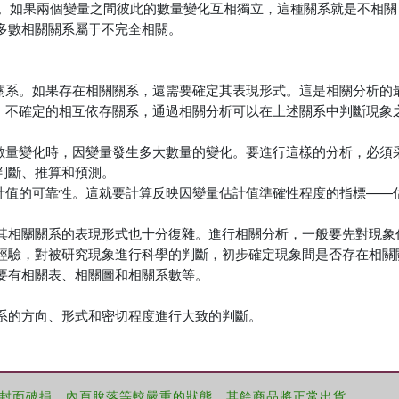
示。如果兩個變量之間彼此的數量變化互相獨立，這種關系就是不相關，
多數相關關系屬于不完全相關。
關關系。如果存在相關關系，還需要確定其表現形式。這是相關分析的
格、不確定的相互依存關系，通過相關分析可以在上述關系中判斷現象
的數量變化時，因變量發生多大數量的變化。要進行這樣的分析，必須
判斷、推算和預測。
估計值的可靠性。這就要計算反映因變量估計值準確性程度的指標——
其相關關系的表現形式也十分復雜。進行相關分析，一般要先對現象
經驗，對被研究現象進行科學的判斷，初步確定現象間是否存在相關
要有相關表、相關圖和相關系數等。
系的方向、形式和密切程度進行大致的判斷。
封面破損、內頁脫落等較嚴重的狀態，其餘商品將正常出貨。