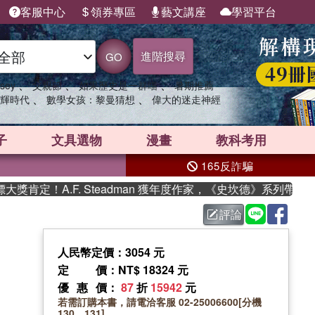
客服中心
領券專區
藝文講座
學習平台
進階搜尋
GO
、
、
、
sey
父親節
如果歷史是一群喵
暑期推薦
、
、
輝時代
數學女孩：黎曼猜想
偉大的迷走神經
子
文具選物
漫畫
教科考用
165反詐騙
A.F. Steadman 獲年度作家，《史坎德》系列帶你踏上熱
評論
人民幣定價：3054 元
定價
：NT$ 18324 元
優惠價
：
87
折
15942
元
若需訂購本書，請電洽客服 02-25006600[分機
130、131]。