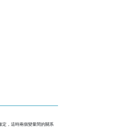
優惠方式：
75折起
優惠方式：
熱賣中
優惠方式：
單79雙75
確定，這時兩個變量間的關系