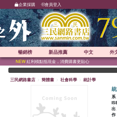
企業採購
會員登入
暢銷榜
新品
推薦
中文
外
NEW
紅利積點抵現金，消費購書更貼心
三民網路書店
簡體書
社會科學
統計學
統
系
IS
出