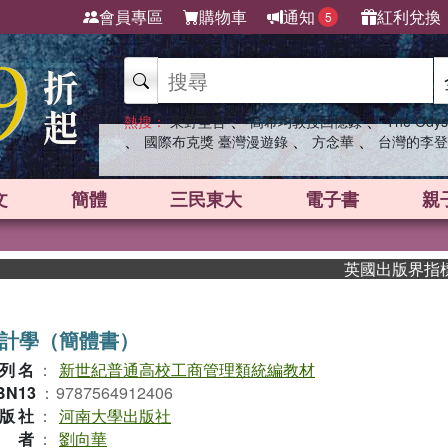
會員專區
購物車
通知
紅利兌換
5
、
、
熱搜：
東野圭吾
高希均教授回憶錄
The Odys
、
、
、
國際布克獎 臺灣漫遊錄
方念華
台灣的李登
文
簡體
三民東大
電子書
親
英國出版界指標大獎肯定！
計學（簡體書）
列名
：
新世紀普通高校工商管理類統編教材
BN13
：
9787564912406
版社
：
河南大學出版社
作者
：
劉向華