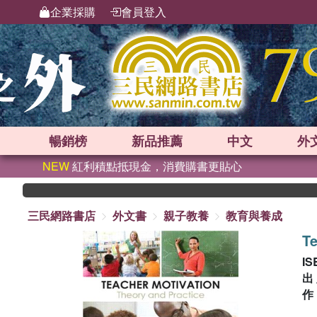
企業採購
會員登入
暢銷榜
新品
推薦
中文
外
NEW
紅利積點抵現金，消費購書更貼心
三民網路書店
外文書
親子教養
教育與養成
Te
IS
出