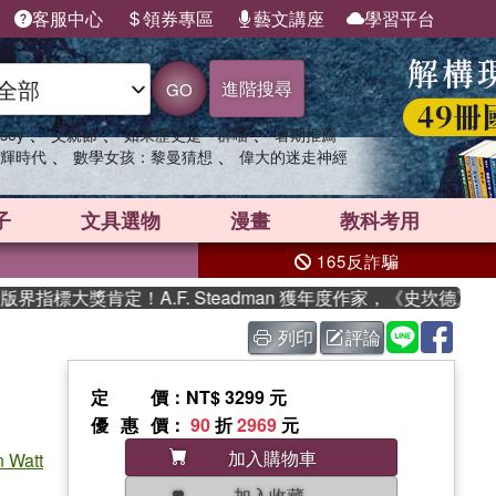
客服中心
領券專區
藝文講座
學習平台
進階搜尋
GO
、
、
、
sey
父親節
如果歷史是一群喵
暑期推薦
、
、
輝時代
數學女孩：黎曼猜想
偉大的迷走神經
子
文具選物
漫畫
教科考用
165反詐騙
標大獎肯定！A.F. Steadman 獲年度作家，《史坎德》系列
列印
評論
定價
：NT$ 3299 元
優惠價
：
90
折
2969
元
加入購物車
 Watt
加入收藏