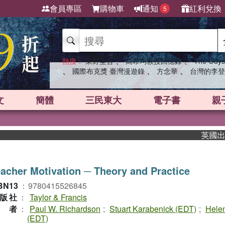
會員專區
購物車
通知
紅利兌換
5
、
、
熱搜：
東野圭吾
高希均教授回憶錄
The Odys
、
、
、
國際布克獎 臺灣漫遊錄
方念華
台灣的李登
文
簡體
三民東大
電子書
親
英國出版界指
acher Motivation ─ Theory and Practice
BN13
：
9780415526845
版社
：
Taylor & Francis
作者
：
Paul W. Richardson
;
Stuart Karabenick (EDT)
;
Helen
(EDT)