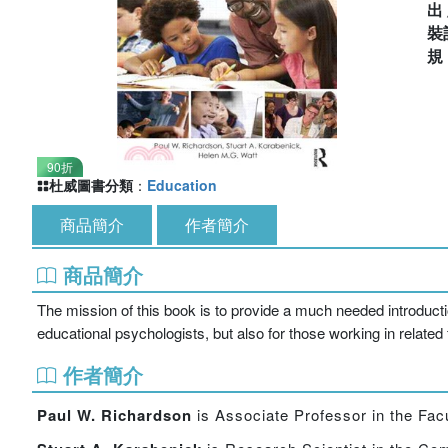
出
裝
90折
杜威圖書分類
：
Education
商品簡介
作者簡介
商品簡介
The mission of this book is to provide a much needed introduction
educational psychologists, but also for those working in relate
作者簡介
Paul W. Richardson
is Associate Professor in the Fac