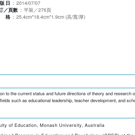
版日
：
2014/07/07
訂／頁數
：
平裝／276頁
規格
：
25.4cm*18.4cm*1.9cm (高/寬/厚)
 to the current status and future directions of theory and research on 
d fields such as educational leadership, teacher development, and sch
ulty of Education, Monash University, Australia