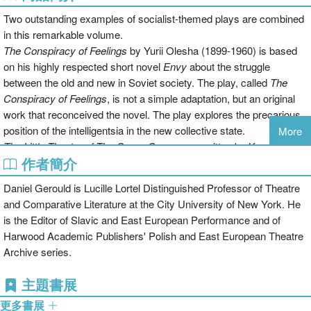
Two outstanding examples of socialist-themed plays are combined
in this remarkable volume.
The Conspiracy of Feelings
by Yurii Olesha (1899-1960) is based
on his highly respected short novel
Envy
about the struggle
between the old and new in Soviet society. The play, called
The
Conspiracy of Feelings
, is not a simple adaptation, but an original
work that reconceived the novel. The play explores the precarious
position of the intelligentsia in the new collective state.
More
The Little Theatre of The Green Goose
was written by Konstanty
作者簡介
Ildefons Galczynski (1905-53) who was one of Poland's most
beloved poets. After World War II, he began work as a playwright,
Daniel Gerould is Lucille Lortel Distinguished Professor of Theatre
inventing a colorful theatre troupe of performers (animal and
and Comparative Literature at the City University of New York. He
human) and contributing a new instalment of
The Little Theatre of
is the Editor of Slavic and East European Performance and of
the Green Goose
each week to Przekroj, the Cracow literary
Harwood Academic Publishers' Polish and East European Theatre
magazine. Intended for reading only,
The Green Goose
went
Archive series.
unperformed in Galczynski's life and was finally staged in 1955 and
gained a permanent place in the theatre and became a force for the
主題書展
creation of the new Polish drama that flourished in the 1960s.
更多書展