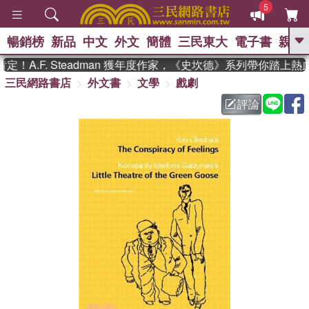
5
暢銷榜
新品
中文
外文
簡體
三民東大
電子書
親子
GO
A.F. Steadman 獲年度作家，《史坎德》系列帶你踏上熱
三民網路書店
外文書
文學
戲劇
、
熱搜：
東野圭吾
高希均教授回憶錄
、
、
、
The Odyssey
父親節
花開錦
評論
、
、
、
繡
暑期推薦
方念華
台灣的
、
李登輝時代
數學女孩：黎曼猜想
、
、
偉大的迷走神經
如果歷史是一
、
群喵
臺灣漫遊錄