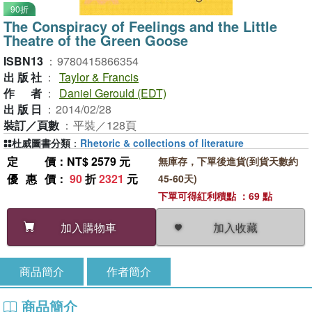
90折
The Conspiracy of Feelings and the Little
Theatre of the Green Goose
ISBN13
：
9780415866354
出版社
：
Taylor & Francis
作者
：
Daniel Gerould (EDT)
出版日
：
2014/02/28
裝訂／頁數
：
平裝／128頁
杜威圖書分類
：
Rhetoric & collections of literature
定價
：NT$ 2579 元
無庫存，下單後進貨(到貨天數約
優惠價
：
90
折
2321
元
45-60天)
下單可得紅利積點 ：69 點
加入收藏
加入購物車
商品簡介
作者簡介
商品簡介