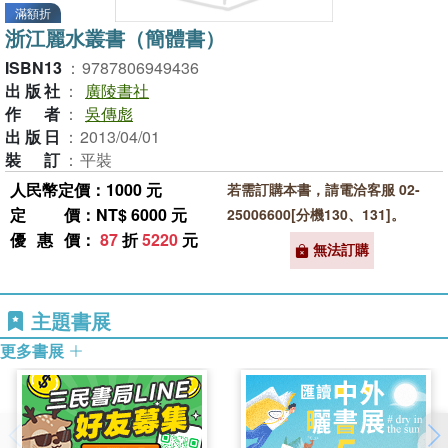
滿額折
浙江麗水叢書（簡體書）
ISBN13
：
9787806949436
出版社
：
廣陵書社
作者
：
吳傳彪
出版日
：
2013/04/01
裝訂
：
平裝
人民幣定價：1000 元
若需訂購本書，請電洽客服 02-
定價
：NT$ 6000 元
25006600[分機130、131]。
優惠價
：
87
折
5220
元
無法訂購
主題書展
更多書展