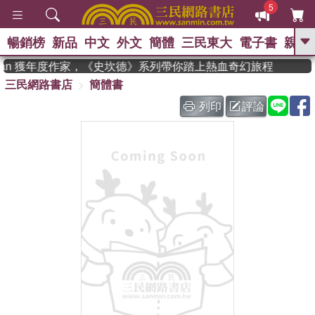
5
暢銷榜
新品
中文
外文
簡體
三民東大
電子書
親子
GO
dman 獲年度作家，《史坎德》系列帶你踏上熱血奇幻旅程
三民網路書店
簡體書
、
、
熱搜：
東野圭吾
The Odyssey
、
、
父親節
如果歷史是一群喵
暑期
列印
評論
、
、
推薦
國際布克獎 臺灣漫遊錄
方
、
、
念華
台灣的李登輝時代
數學女
、
孩：黎曼猜想
偉大的迷走神經