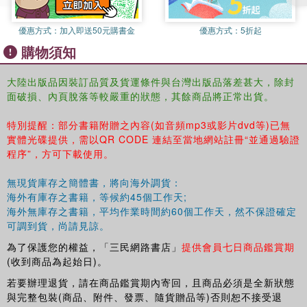
優惠方式：
加入即送50元購書金
優惠方式：
5折起
購物須知
大陸出版品因裝訂品質及貨運條件與台灣出版品落差甚大，除封
面破損、內頁脫落等較嚴重的狀態，其餘商品將正常出貨。
特別提醒：部分書籍附贈之內容(如音頻mp3或影片dvd等)已無
實體光碟提供，需以QR CODE 連結至當地網站註冊“並通過驗證
程序”，方可下載使用。
無現貨庫存之簡體書，將向海外調貨：
海外有庫存之書籍，等候約45個工作天;
海外無庫存之書籍，平均作業時間約60個工作天，然不保證確定
可調到貨，尚請見諒。
為了保護您的權益，「三民網路書店」
提供會員七日商品鑑賞期
(收到商品為起始日)。
若要辦理退貨，請在商品鑑賞期內寄回，且商品必須是全新狀態
與完整包裝(商品、附件、發票、隨貨贈品等)否則恕不接受退