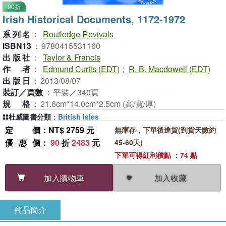
90折
Irish Historical Documents, 1172-1972
系列名
：
Routledge Revivals
ISBN13
：
9780415531160
出版社
：
Taylor & Francis
作者
：
Edmund Curtis (EDT)
;
R. B. Macdowell (EDT)
出版日
：
2013/08/07
裝訂／頁數
：
平裝／340頁
規格
：
21.6cm*14.0cm*2.5cm (高/寬/厚)
杜威圖書分類
：
British Isles
定價
：NT$ 2759 元
無庫存，下單後進貨(到貨天數約
優惠價
：
90
折
2483
元
45-60天)
下單可得紅利積點 ：74 點
加入收藏
加入購物車
商品簡介