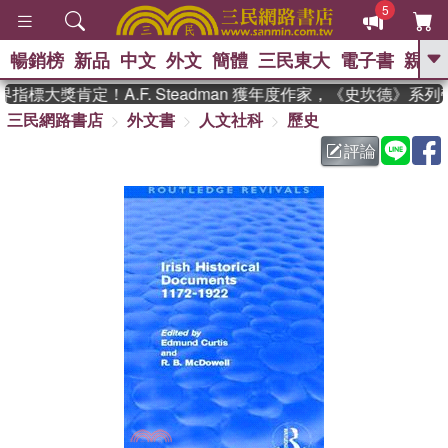
5
暢銷榜
新品
中文
外文
簡體
三民東大
電子書
親子
GO
指標大獎肯定！A.F. Steadman 獲年度作家，《史坎德》系
三民網路書店
外文書
人文社科
歷史
、
熱搜：
東野圭吾
高希均教授回憶錄
、
、
、
The Odyssey
父親節
花開錦
評論
、
、
、
繡
暑期推薦
方念華
台灣的
、
李登輝時代
數學女孩：黎曼猜想
、
、
偉大的迷走神經
如果歷史是一
、
群喵
臺灣漫遊錄