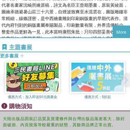
代著名畫家沈崳所繪原稿，詩文為名臣王曾期墨書，原裝黃綾面，
圖繪承德避暑山莊三十六景，自煙波致爽至水流雲在，圖版雕鏤非
常精細，線條謹密，是中西繪畫雕刻印刷銅版畫的早期代表作。清
代內府刊刻的銅版畫屬奉賜製品，印刷數量有限，外界流傳較少，
整套作品更鮮為一見，此本當時康熙朱批：只印四部妥善收藏。各
More
種書目如《蘿圖薈萃》、《石渠寶笈續編》、《清代內府刻書目錄
解題》等、及有關研究印刷史、繪畫史、版畫史的著作，著錄的多
主題書展
為《平定準噶爾回部得勝圖》等清代刊刻的幾種戰圖。銅版畫《御
更多書展
製避暑山莊三十六景詩圖》，現藏香港葉健民先生家中，未見著
藏。學界多僅聞其名，從未見任何版畫史圖錄類書採用片紙只頁，
甚或對其存在也持存疑態度。學苑出版社決定編號全真影印，發行
面世；已故故宮博物院專家朱家溍先生為影印本題寫簽名，為之增
輝。為使廣大學者、研究者、鑒賞者更完整地欣賞、鑒別《避暑山
莊三十六景詩圖》銅版、木版圖版，將康熙五十年（1711）內府刊
優惠方式：
加入即送50元購書金
優惠方式：
5折起
木版圖三十六幅一併附後。其書原二卷，由清代版刻名工聖手朱
購物須知
圭、梅裕鳳操剞劂，刀刻曲盡天然之妙，也是清代木版版畫的上上
之作。此次再版影印採用了更加先進的圖像還原技術和印刷工藝，
無論在圖片清晰程度上還是印刷色彩還原方面都較第一版有極大的
大陸出版品因裝訂品質及貨運條件與台灣出版品落差甚大，除封
面破損、內頁脫落等較嚴重的狀態，其餘商品將正常出貨。
提升。更請學術泰斗李學勤先生、著名學者白化文先生和原故宮博