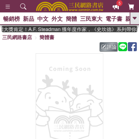
5
暢銷榜
新品
中文
外文
簡體
三民東大
電子書
親子
GO
獎肯定！A.F. Steadman 獲年度作家，《史坎德》系列帶你
三民網路書店
簡體書
、
熱搜：
東野圭吾
高希均教授回憶錄
、
、
、
The Odyssey
父親節
如果歷
評論
、
、
史是一群喵
暑期推薦
國際布克
、
、
獎 臺灣漫遊錄
方念華
台灣的李
、
、
登輝時代
數學女孩：黎曼猜想
偉大的迷走神經