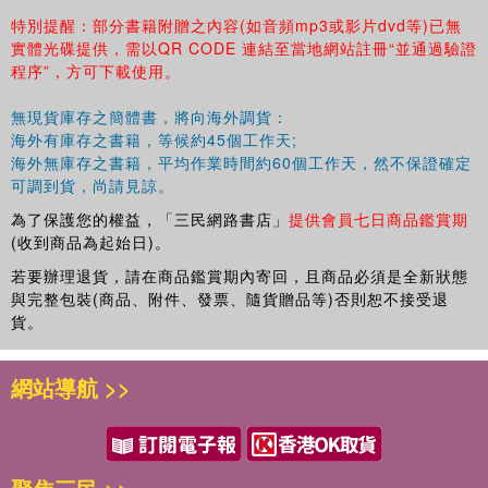
物院院長鄭欣淼先生分別為影印本題詞，使其更具收藏價值。
特別提醒：部分書籍附贈之內容(如音頻mp3或影片dvd等)已無
實體光碟提供，需以QR CODE 連結至當地網站註冊“並通過驗證
程序”，方可下載使用。
無現貨庫存之簡體書，將向海外調貨：
海外有庫存之書籍，等候約45個工作天;
海外無庫存之書籍，平均作業時間約60個工作天，然不保證確定
可調到貨，尚請見諒。
為了保護您的權益，「三民網路書店」
提供會員七日商品鑑賞期
(收到商品為起始日)。
若要辦理退貨，請在商品鑑賞期內寄回，且商品必須是全新狀態
與完整包裝(商品、附件、發票、隨貨贈品等)否則恕不接受退
貨。
網站導航 >>