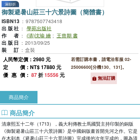
滿額折
御製避暑山莊三十六景詩圖（簡體書）
ISBN13
：
9787507743418
出版社
：
學苑出版社
作者
：
(清)沈瑜 繪
;
王曾期 書
出版日
：
2013/09/25
裝訂
：
盒裝
人民幣定價：2980 元
若需訂購本書，請電洽客服 02-
定價
：NT$ 17880 元
25006600[分機130、131]。
優惠價
：
87
折
15556
元
無法訂購
商品簡介
商品簡介
清康熙五十二年（1713），義大利傳教士馬國賢主持印製的銅版
《御製避暑山莊三十六景詩圖》是中國銅版畫首開先河之作。它是
在木刻本《避暑山莊三十六景詩圖》完成後的次年完成的，圖為清