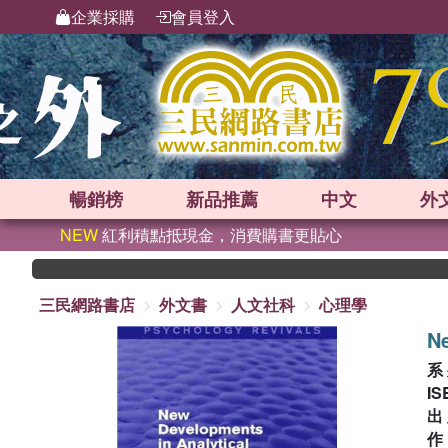
企業採購
會員登入
暢銷榜
新品
推薦
中文
外
NEW
紅利積點抵現金，消費購書更貼心
三民網路書店
外文書
人文社科
心理學
Ne
系
IS
出