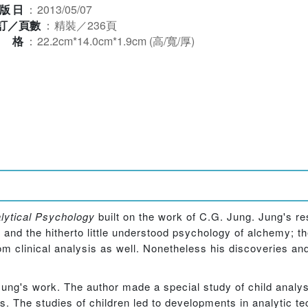
版日
：
2013/05/07
訂／頁數
：
精裝／236頁
規格
：
22.2cm*14.0cm*1.9cm (高/寬/厚)
ytical Psychology
built on the work of C.G. Jung. Jung's re
n and the hitherto little understood psychology of alchemy; 
om clinical analysis as well. Nonetheless his discoveries an
Jung's work. The author made a special study of child anal
s. The studies of children led to developments in analytic t