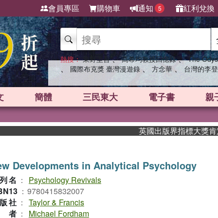
會員專區
購物車
通知
紅利兌換
5
、
、
熱搜：
東野圭吾
高希均教授回憶錄
The Odys
、
、
、
國際布克獎 臺灣漫遊錄
方念華
台灣的李登
文
簡體
三民東大
電子書
親
英國出版界指標大獎肯定！A.
w Developments in Analytical Psychology
列名
：
Psychology Revivals
BN13
：
9780415832007
版社
：
Taylor & Francis
作者
：
Michael Fordham