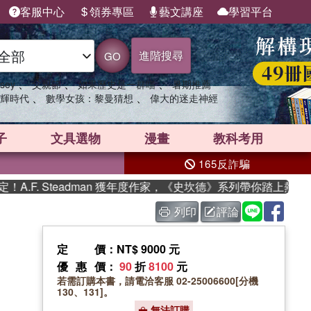
客服中心
領券專區
藝文講座
學習平台
進階搜尋
GO
、
、
、
sey
父親節
如果歷史是一群喵
暑期推薦
、
、
輝時代
數學女孩：黎曼猜想
偉大的迷走神經
子
文具選物
漫畫
教科考用
165反詐騙
F. Steadman 獲年度作家，《史坎德》系列帶你踏上熱血奇幻
列印
評論
定價
：NT$ 9000 元
優惠價
：
90
折
8100
元
若需訂購本書，請電洽客服 02-25006600[分機
130、131]。
無法訂購