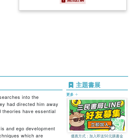
主題書展
更多
searches into the
they had directed him away
d theories have essential
ysis and ego development
echniques which are
優惠方式：
加入即送50元購書金