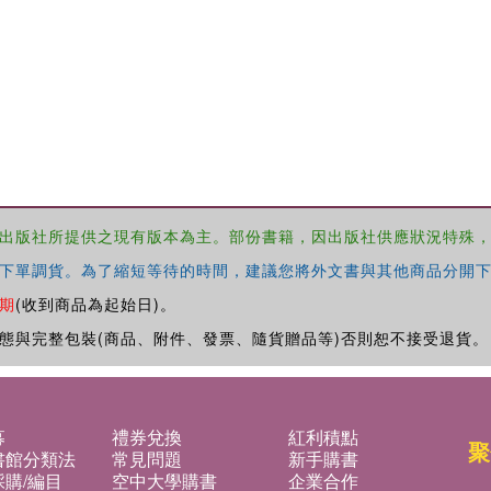
出版社所提供之現有版本為主。部份書籍，因出版社供應狀況特殊
下單調貨。為了縮短等待的時間，建議您將外文書與其他商品分開下
期
(收到商品為起始日)。
態與完整包裝(商品、附件、發票、隨貨贈品等)否則恕不接受退貨。
募
禮券兌換
紅利積點
聚
書館分類法
常見問題
新手購書
購/編目
空中大學購書
企業合作