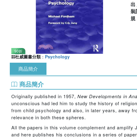
出
裝
90折
杜威圖書分類
：
Psychology
商品簡介
商品簡介
Originally published in 1957,
New Developments in Anal
unconscious had led him to study the history of religio
from child psychology and also, in later years, away fr
relevance in both these spheres.
All the papers in this volume complement and amplify 
and here publishes his conclusions in a series of paper