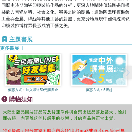
同歷史時期陶瓷印模裝飾作品的分析，更深入地闡述傳統陶瓷印模
裝飾與陶瓷材料、社會文化、審美之間的關係；通過陶瓷印模裝飾
工藝與金屬、緙絲等其他工藝的對照，更充分地展現中國傳統陶瓷
印模裝飾博採眾長形成的工藝之美。
主題書展
更多書展
優惠方式：
加入即送50元購書金
優惠方式：
5折起
購物須知
大陸出版品因裝訂品質及貨運條件與台灣出版品落差甚大，除封
面破損、內頁脫落等較嚴重的狀態，其餘商品將正常出貨。
特別提醒：部分書籍附贈之內容(如音頻mp3或影片dvd等)已無