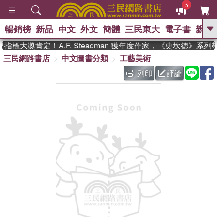
5
暢銷榜
新品
中文
外文
簡體
三民東大
電子書
親子
GO
標大獎肯定！A.F. Steadman 獲年度作家，《史坎德》系列
三民網路書店
中文圖書分類
工藝美術
、
、
熱搜：
東野圭吾
The Odyssey
、
、
父親節
如果歷史是一群喵
暑期
列印
評論
、
、
推薦
國際布克獎 臺灣漫遊錄
方
、
、
念華
台灣的李登輝時代
數學女
、
孩：黎曼猜想
偉大的迷走神經