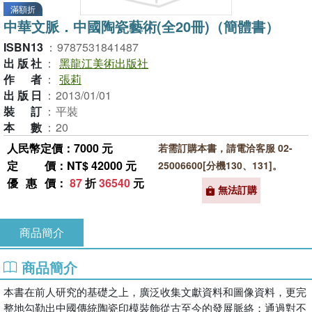
滿額折
中華文脈．中國陶瓷藝術(全20冊)（簡體書）
ISBN13
：
9787531841487
出版社
：
黑龍江美術出版社
作者
：
張莉
出版日
：
2013/01/01
裝訂
：
平裝
本數
：
20
人民幣定價：7000 元
若需訂購本書，請電洽客服 02-
定價
：NT$ 42000 元
25006600[分機130、131]。
優惠價
：
87
折
36540
元
無法訂購
商品簡介
商品簡介
本書在前人研究的基礎之上，廣泛收集文獻資料和圖像資料，更完
整地勾勒出中國傳統陶瓷印模裝飾從古至今的發展脈絡；通過對不